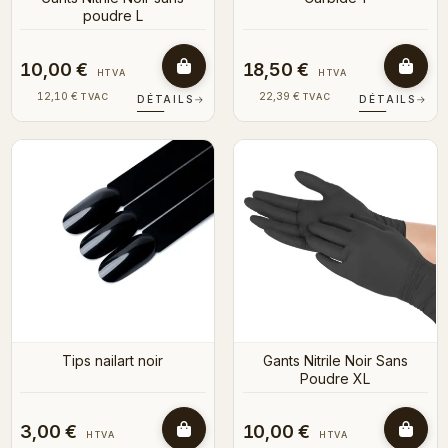
poudre L
10,00 €
18,50 €
HTVA
HTVA
12,10 €
22,39 €
TVAC
TVAC
DÉTAILS
→
DÉTAILS
→
Tips nailart noir
Gants Nitrile Noir Sans
Poudre XL
3,00 €
10,00 €
HTVA
HTVA