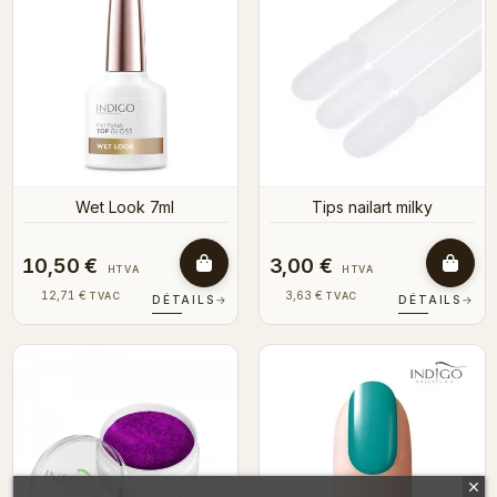
Wet Look 7ml
Tips nailart milky
10,50 €
3,00 €
HTVA
HTVA
12,71 €
3,63 €
TVAC
TVAC
DÉTAILS
→
DÉTAILS
→