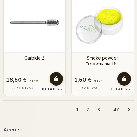
Carbide 2
Smoke powder
Yellowmania 1.5G
18,50 €
1,50 €
HTVA
HTVA
22,39 €
1,82 €
TVAC
TVAC
DÉTAILS
→
DÉTAILS
→
1
2
3
…
47
Accueil