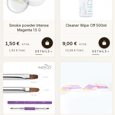
Smoke powder Intense
Cleaner Wipe Off 500ml
Magenta 1.5 G
1,50 €
9,00 €
HTVA
HTVA
1,82 €
10,89 €
TVAC
TVAC
DÉTAILS
→
DÉTAILS
→