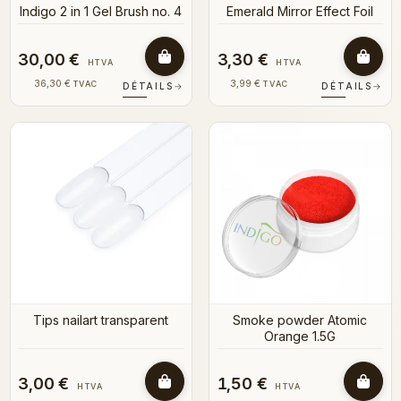
Indigo 2 in 1 Gel Brush no. 4
Emerald Mirror Effect Foil
30,00 €
3,30 €
HTVA
HTVA
36,30 €
3,99 €
TVAC
TVAC
DÉTAILS
→
DÉTAILS
→
Tips nailart transparent
Smoke powder Atomic
Orange 1.5G
3,00 €
1,50 €
HTVA
HTVA