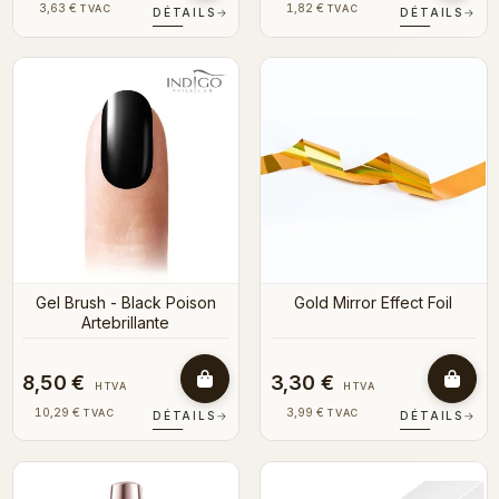
3,63 €
1,82 €
TVAC
TVAC
DÉTAILS
→
DÉTAILS
→
Gel Brush - Black Poison
Gold Mirror Effect Foil
Artebrillante
8,50 €
3,30 €
HTVA
HTVA
10,29 €
3,99 €
TVAC
TVAC
DÉTAILS
→
DÉTAILS
→