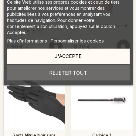
Ce site Web utilise ses propres cookies et ceux de tiers
pour améliorer nos services et vous montrer des
publicités liées à vos préférences en analysant vos
habitudes de navigation. Pour donner votre
Smoke powder African
Eucalyptus Gel Polish 7ml
consentement à son utilisation, appuyez sur le bouton
Violet 1.5G
Accepter.
Plus d'informations
Personnaliser les cookies
1,50 €
8,70 €
HTVA
HTVA
J'ACCEPTE
1,82 €
10,53 €
TVAC
TVAC
DÉTAILS
→
DÉTAILS
→
REJETER TOUT
Gants Nitrile Noir sans
Carbide 1