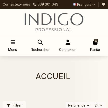
Contactez-nous
069 301 643
Français
0
Menu
Rechercher
Connexion
Panier
ACCUEIL
Filtrer
Pertinence
24