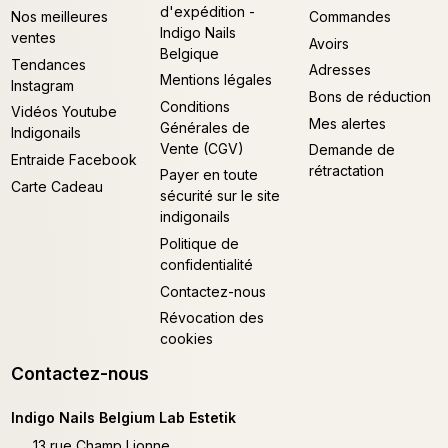
d'expédition -
Nos meilleures
Commandes
Indigo Nails
ventes
Avoirs
Belgique
Tendances
Adresses
Mentions légales
Instagram
Bons de réduction
Conditions
Vidéos Youtube
Mes alertes
Générales de
Indigonails
Vente (CGV)
Demande de
Entraide Facebook
rétractation
Payer en toute
Carte Cadeau
sécurité sur le site
indigonails
Politique de
confidentialité
Contactez-nous
Révocation des
cookies
Contactez-nous
Indigo Nails Belgium Lab Estetik
13 rue Champ Lionne