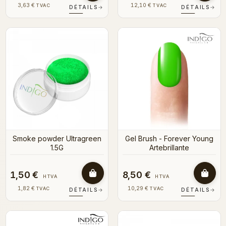
3,63 €
12,10 €
TVAC
TVAC
DÉTAILS
→
DÉTAILS
→
Smoke powder Ultragreen
Gel Brush - Forever Young
1.5G
Artebrillante
1,50 €
8,50 €
HTVA
HTVA
1,82 €
10,29 €
TVAC
TVAC
DÉTAILS
→
DÉTAILS
→