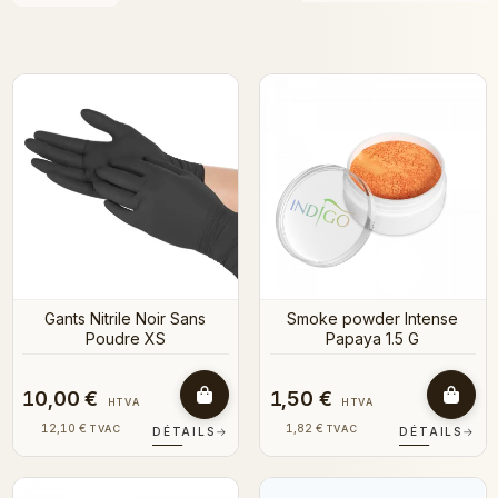
Gants Nitrile Noir Sans
Smoke powder Intense
Poudre XS
Papaya 1.5 G
10,00 €
1,50 €
HTVA
HTVA
12,10 €
1,82 €
TVAC
TVAC
DÉTAILS
→
DÉTAILS
→