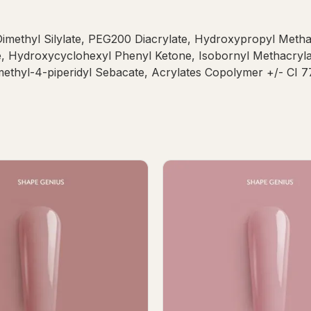
Dimethyl Silylate, PEG200 Diacrylate, Hydroxypropyl Methac
, Hydroxycyclohexyl Phenyl Ketone, Isobornyl Methacrylat
methyl-4-piperidyl Sebacate, Acrylates Copolymer +/- CI 7