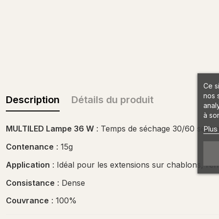
Ce s
nos 
Description
Détails du produit
anal
à son
MULTILED Lampe 36 W
: Temps de séchage 30/60 seco
Plus
Contenance
: 15g
Application
: Idéal pour les extensions sur chablons, re
Consistance
: Dense
Couvrance
: 100%