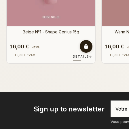
Beige N°1 - Shape Genius 15g
Warm Na
16,00 €
16,00 €
HTVA
H
19,36 €
19,36 €
TVAC
TVA
DÉTAILS
→
Sign up to newsletter
Vous pouve