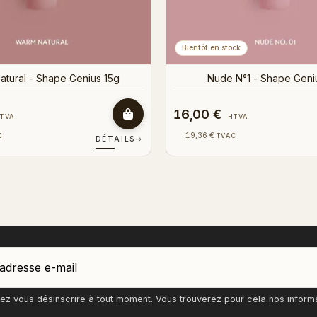
Bientôt en stock
tural - Shape Genius 15g
Nude N°1 - Shape Geni
16,00 €
TVA
HTVA
19,36 €
C
TVAC
DÉTAILS
→
z vous désinscrire à tout moment. Vous trouverez pour cela nos informati