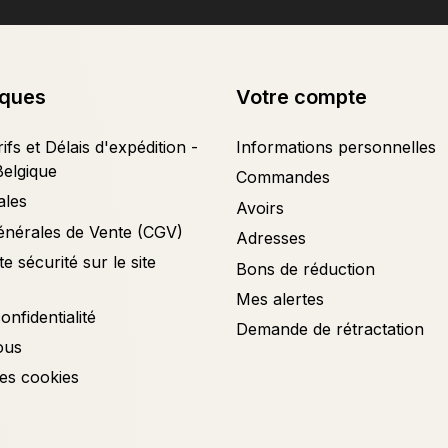
iques
Votre compte
ifs et Délais d'expédition -
Informations personnelles
Belgique
Commandes
ales
Avoirs
énérales de Vente (CGV)
Adresses
e sécurité sur le site
Bons de réduction
Mes alertes
onfidentialité
Demande de rétractation
ous
es cookies