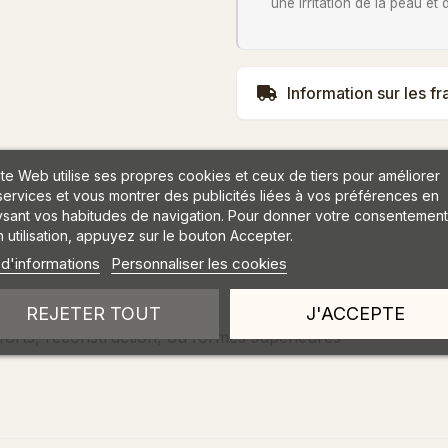
une irritation de la peau et
Information sur les fr
ite Web utilise ses propres cookies et ceux de tiers pour améliorer
services et vous montrer des publicités liées à vos préférences en
ysant vos habitudes de navigation. Pour donner votre consentement
 utilisation, appuyez sur le bouton Accepter.
ndes
 d'informations
Personnaliser les cookies
REJETER TOUT
J'ACCEPTE
nforts, reconstruction, ou formes supérieures