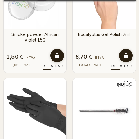
Smoke powder African
Eucalyptus Gel Polish 7ml
Violet 1.5G
1,50 €
8,70 €
HTVA
HTVA
1,82 €
10,53 €
TVAC
TVAC
DÉTAILS
→
DÉTAILS
→