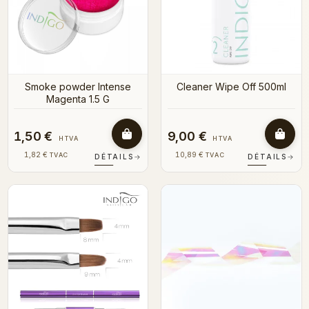
Smoke powder Intense
Cleaner Wipe Off 500ml
Magenta 1.5 G
1,50 €
9,00 €
HTVA
HTVA
1,82 €
10,89 €
TVAC
TVAC
DÉTAILS
→
DÉTAILS
→