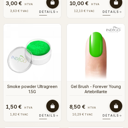
3,00 €
10,00 €
HTVA
HTVA
3,63 €
12,10 €
TVAC
TVAC
DÉTAILS
→
DÉTAILS
→
Smoke powder Ultragreen
Gel Brush - Forever Young
1.5G
Artebrillante
1,50 €
8,50 €
HTVA
HTVA
1,82 €
10,29 €
TVAC
TVAC
DÉTAILS
→
DÉTAILS
→