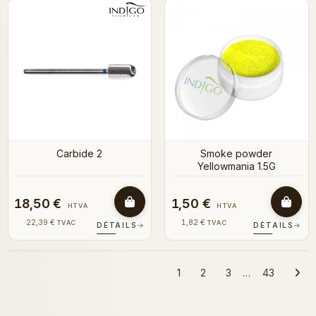
Carbide 2
Smoke powder
Yellowmania 1.5G
18,50 €
1,50 €
HTVA
HTVA
22,39 €
1,82 €
TVAC
TVAC
DÉTAILS
→
DÉTAILS
→
1
2
3
…
43