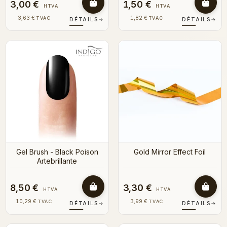
3,00 €
1,50 €
HTVA
HTVA
3,63 €
1,82 €
TVAC
TVAC
DÉTAILS
→
DÉTAILS
→
Gel Brush - Black Poison
Gold Mirror Effect Foil
Artebrillante
8,50 €
3,30 €
HTVA
HTVA
10,29 €
3,99 €
TVAC
TVAC
DÉTAILS
→
DÉTAILS
→