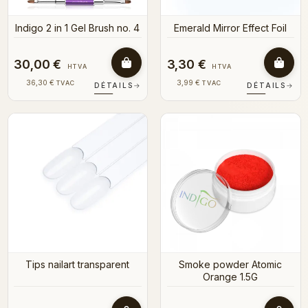
Indigo 2 in 1 Gel Brush no. 4
Emerald Mirror Effect Foil
30,00 €
3,30 €
HTVA
HTVA
36,30 €
3,99 €
TVAC
TVAC
DÉTAILS
→
DÉTAILS
→
Tips nailart transparent
Smoke powder Atomic
Orange 1.5G