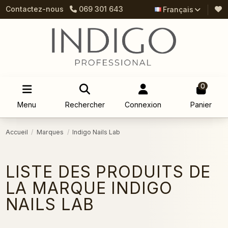
Contactez-nous
069 301 643
Français
0
Menu
Rechercher
Connexion
Panier
Accueil
Marques
Indigo Nails Lab
LISTE DES PRODUITS DE
LA MARQUE INDIGO
NAILS LAB