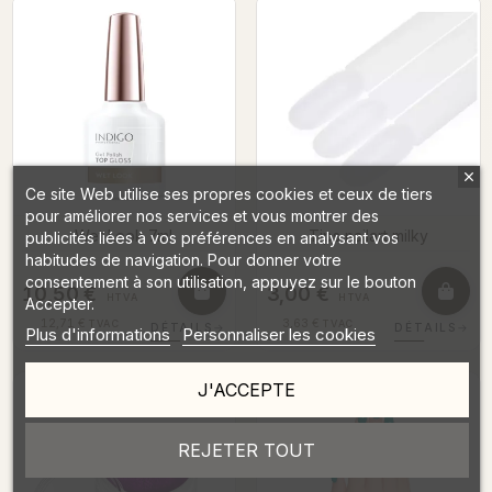
Ce site Web utilise ses propres cookies et ceux de tiers
pour améliorer nos services et vous montrer des
Wet Look 7ml
Tips nailart milky
publicités liées à vos préférences en analysant vos
habitudes de navigation. Pour donner votre
consentement à son utilisation, appuyez sur le bouton
10,50 €
3,00 €
HTVA
HTVA
Accepter.
12,71 €
3,63 €
TVAC
TVAC
DÉTAILS
→
DÉTAILS
→
Plus d'informations
Personnaliser les cookies
J'ACCEPTE
REJETER TOUT