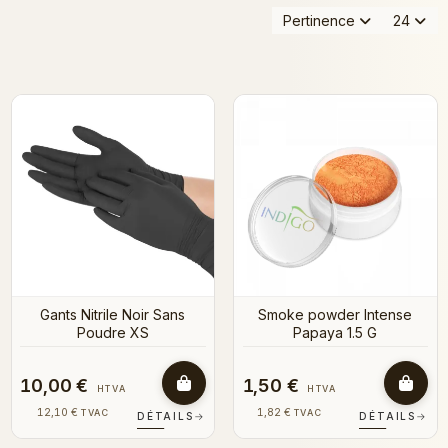
Pertinence
24
Gants Nitrile Noir Sans
Smoke powder Intense
Poudre XS
Papaya 1.5 G
10,00 €
1,50 €
HTVA
HTVA
12,10 €
1,82 €
TVAC
TVAC
DÉTAILS
→
DÉTAILS
→