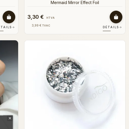
Mermaid Mirror Effect Foil
3,30 €
HTVA
3,99 €
TVAC
ÉTAILS
→
DÉTAILS
→