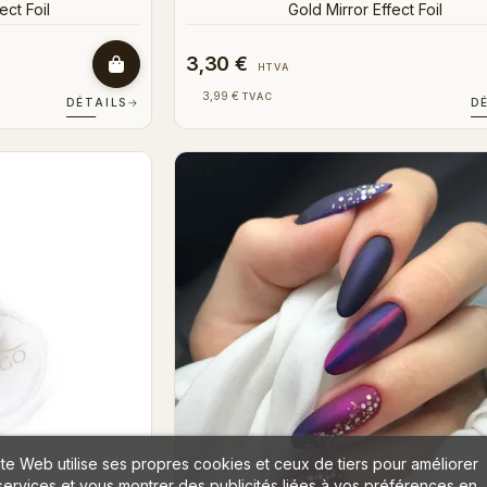
ect Foil
Gold Mirror Effect Foil
3,30 €
HTVA
3,99 €
TVAC
DÉTAILS
→
D
ite Web utilise ses propres cookies et ceux de tiers pour améliorer
services et vous montrer des publicités liées à vos préférences en