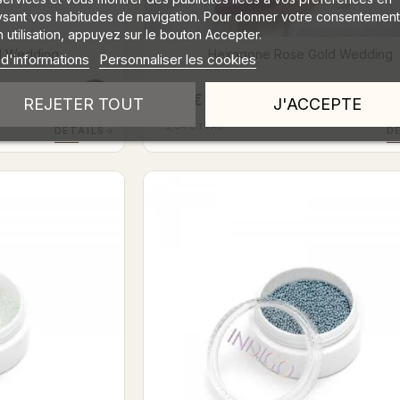
ysant vos habitudes de navigation. Pour donner votre consentement
 utilisation, appuyez sur le bouton Accepter.
d Wedding
Hexagone Rose Gold Wedding
 d'informations
Personnaliser les cookies
1,60 €
REJETER TOUT
J'ACCEPTE
HTVA
1,94 €
TVAC
DÉTAILS
→
D