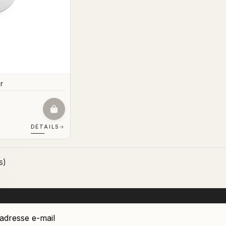
r
DÉTAILS
→
s)