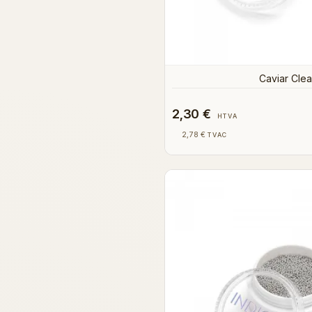
Caviar Clea
2,30 €
HTVA
2,78 €
TVAC