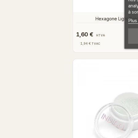
anal
à son
Hexagone Light Gol
Plus
1,60 €
HTVA
1,94 €
TVAC