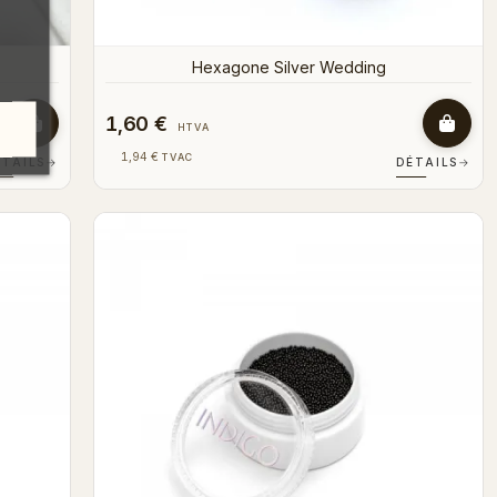
Hexagone Silver Wedding
1,60 €
HTVA
1,94 €
TVAC
ÉTAILS
→
DÉTAILS
→