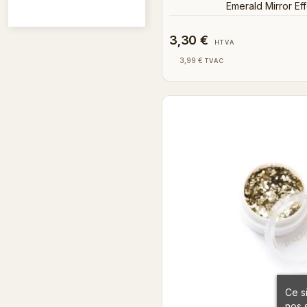
Emerald Mirror Eff
3,30 €
HTVA
3,99 €
TVAC
Ce s
nos 