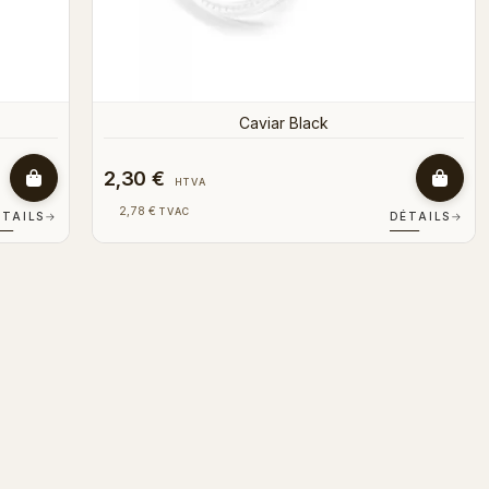
Caviar Black
2,30 €
HTVA
2,78 €
TVAC
ÉTAILS
→
DÉTAILS
→