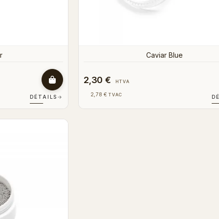
r
Caviar Blue
2,30 €
HTVA
2,78 €
TVAC
DÉTAILS
→
D