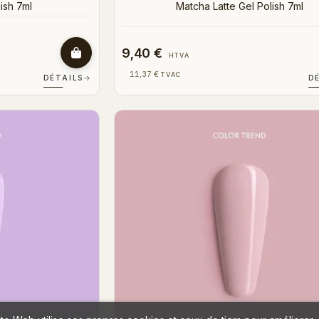
ish 7ml
Matcha Latte Gel Polish 7ml
9,40 €
HTVA
11,37 €
TVAC
DÉTAILS
→
D