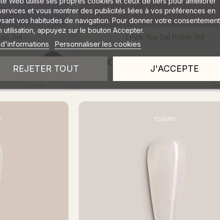
ite Web utilise ses propres cookies et ceux de tiers pour améliorer
services et vous montrer des publicités liées à vos préférences en
ysant vos habitudes de navigation. Pour donner votre consentement
 utilisation, appuyez sur le bouton Accepter.
lish 7ml
I Pink You Gel Polish 7ml
 d'informations
Personnaliser les cookies
9,40 €
HTVA
REJETER TOUT
J'ACCEPTE
11,37 €
TVAC
DÉTAILS
→
D