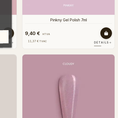
Pinkny Gel Polish 7ml
9,40 €
HTVA
11,37 €
TVAC
ÉTAILS
→
DÉTAILS
→