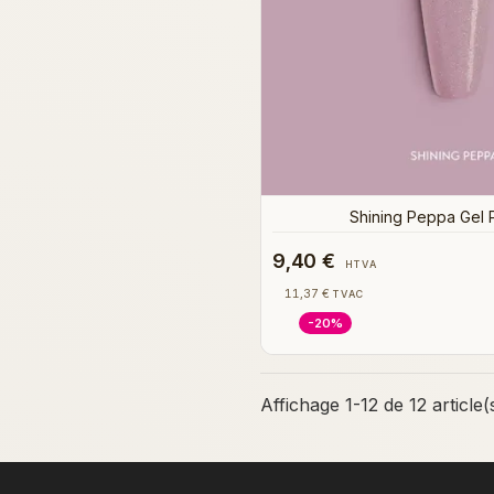
Shining Peppa Gel P
9,40 €
HTVA
11,37 €
TVAC
-20%
Affichage 1-12 de 12 article(