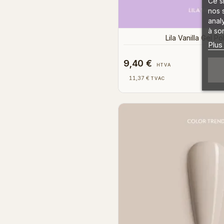
Ce s
nos 
anal
à son
Lila Vanilla Gel Po
Plus
9,40 €
HTVA
11,37 €
TVAC