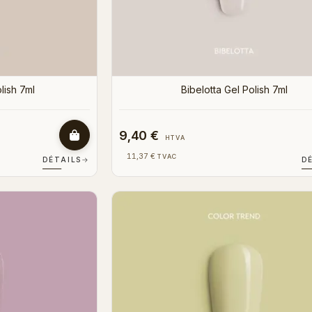
lish 7ml
Bibelotta Gel Polish 7ml
9,40 €
HTVA
11,37 €
TVAC
DÉTAILS
→
D