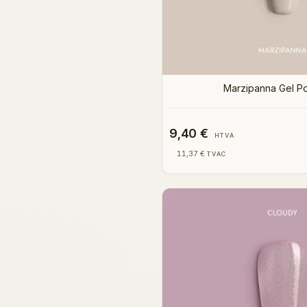
Marzipanna Gel Po
9,40 €
HTVA
11,37 €
TVAC