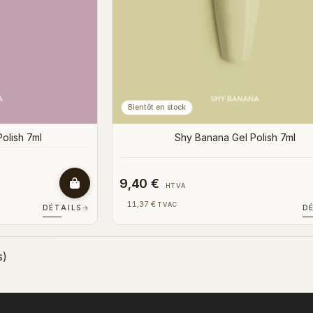
Bientôt en stock
olish 7ml
Shy Banana Gel Polish 7ml
9,40 €
HTVA
11,37 €
TVAC
DÉTAILS
→
D
s)