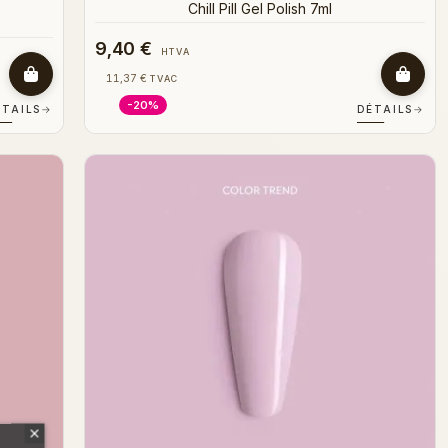
Chill Pill Gel Polish 7ml
9,40 €
HTVA
11,37 €
TVAC
-20%
ÉTAILS
→
DÉTAILS
→