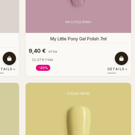
My Little Pony Gel Polish 7ml
9,40 €
HTVA
11,37 €
TVAC
-20%
ÉTAILS
→
DÉTAILS
→