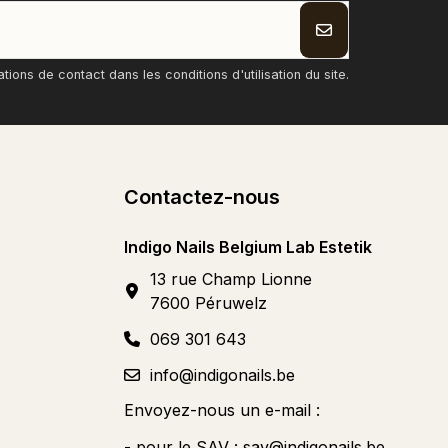
ons de contact dans les conditions d'utilisation du site.
Contactez-nous
Indigo Nails Belgium Lab Estetik
13 rue Champ Lionne
7600 Péruwelz
069 301 643
info@indigonails.be
Envoyez-nous un e-mail :
- pour le SAV :
sav@indigonails.be