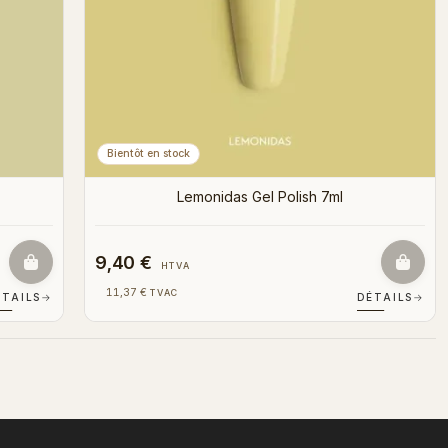
Bientôt en stock
Lemonidas Gel Polish 7ml
9,40 €
HTVA
11,37 €
TVAC
ÉTAILS
→
DÉTAILS
→