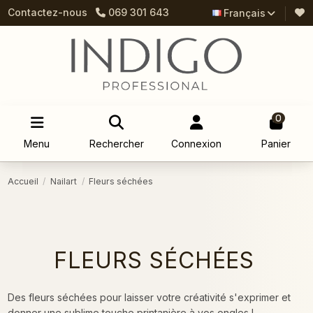
Contactez-nous
069 301 643
Français
0
Menu
Rechercher
Connexion
Panier
Accueil
Nailart
Fleurs séchées
FLEURS SÉCHÉES
Des fleurs séchées pour laisser votre créativité s'exprimer et
donner une sublime touche printanière à vos ongles !