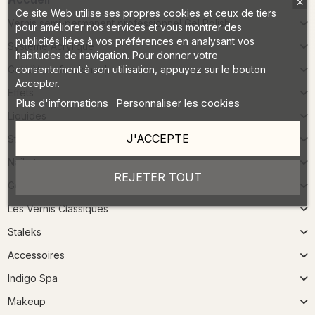
Ce site Web utilise ses propres cookies et ceux de tiers
Vernis semi-permanent professionnel Gel Polish
pour améliorer nos services et vous montrer des
publicités liées à vos préférences en analysant vos
Système Acrylique
habitudes de navigation. Pour donner votre
consentement à son utilisation, appuyez sur le bouton
Gel UV professionnel
Accepter.
Effets
Plus d'informations
Personnaliser les cookies
Liquides
J'ACCEPTE
Stamping
Nailart
REJETER TOUT
Gel color collections
Les Vernis Classiques
Staleks
Accessoires
Indigo Spa
Makeup