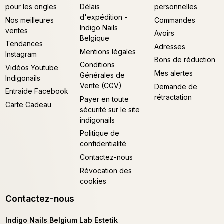
pour les ongles
Délais
personnelles
d'expédition -
Nos meilleures
Commandes
Indigo Nails
ventes
Avoirs
Belgique
Tendances
Adresses
Mentions légales
Instagram
Bons de réduction
Conditions
Vidéos Youtube
Mes alertes
Générales de
Indigonails
Vente (CGV)
Demande de
Entraide Facebook
rétractation
Payer en toute
Carte Cadeau
sécurité sur le site
indigonails
Politique de
confidentialité
Contactez-nous
Révocation des
cookies
Contactez-nous
Indigo Nails Belgium Lab Estetik