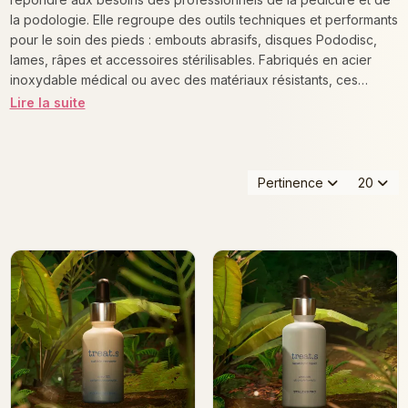
la podologie. Elle regroupe des outils techniques et performants
pour le soin des pieds : embouts abrasifs, disques Pododisc,
lames, râpes et accessoires stérilisables. Fabriqués en acier
inoxydable médical ou avec des matériaux résistants, ces
instruments garantissent hygiène, sécurité et efficacité. Que ce
Lire la suite
soit pour un soin express ou un traitement approfondi, la gamme
Podo vous permet de travailler avec confort, précision et
résultats visibles.
Pertinence
20