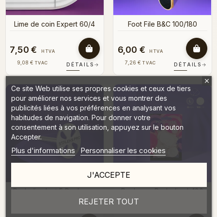
Lime de coin Expert 60/4
Foot File B&C 100/180
7,50 €
6,00 €
HTVA
HTVA
9,08 €
7,26 €
TVAC
TVAC
DÉTAILS
→
DÉTAILS
→
Ce site Web utilise ses propres cookies et ceux de tiers
pour améliorer nos services et vous montrer des
publicités liées à vos préférences en analysant vos
habitudes de navigation. Pour donner votre
consentement à son utilisation, appuyez sur le bouton
Accepter.
Plus d'informations
Personnaliser les cookies
J'ACCEPTE
Pododisc L et 5 Recharge
Recharge Pododisc L 180
grain 180 (25 mm)
Grain (50 pièces)
REJETER TOUT