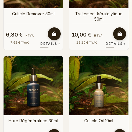
Cuticle Remover 30ml
Traitement kératolytique
50ml
6,30 €
10,00 €
HTVA
HTVA
7,62 €
12,10 €
TVAC
TVAC
DÉTAILS
→
DÉTAILS
→
Huile Régénératrice 30ml
Cuticle Oil 10ml