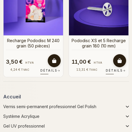
Recharge Pododisc M 240
Pododisc XS et 5 Recharge
grain (50 pièces)
grain 180 (10 mm)
3,50 €
11,00 €
HTVA
HTVA
4,24 €
13,31 €
TVAC
TVAC
DÉTAILS
→
DÉTAILS
→
Accueil
Vernis semi-permanent professionnel Gel Polish
Système Acrylique
Gel UV professionnel