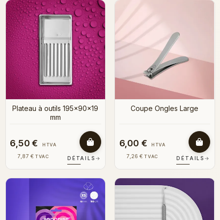
Plateau à outils 195x90x19
Coupe Ongles Large
mm
6,50 €
6,00 €
HTVA
HTVA
7,87 €
7,26 €
TVAC
TVAC
DÉTAILS
→
DÉTAILS
→