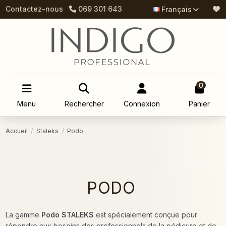
Contactez-nous
069 301 643
Français
0
Menu
Rechercher
Connexion
Panier
Accueil
Staleks
Podo
PODO
La gamme
Podo STALEKS
est spécialement conçue pour
répondre aux besoins des professionnels de la pédicure et de