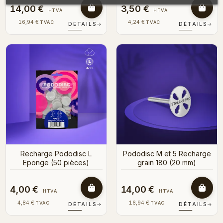
14,00 €
3,50 €
HTVA
HTVA
16,94 €
4,24 €
TVAC
TVAC
DÉTAILS
→
DÉTAILS
→
Recharge Pododisc L
Pododisc M et 5 Recharge
Eponge (50 pièces)
grain 180 (20 mm)
4,00 €
14,00 €
HTVA
HTVA
4,84 €
16,94 €
TVAC
TVAC
DÉTAILS
→
DÉTAILS
→