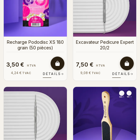
Recharge Pododisc XS 180
Excavateur Pedicure Expert
grain (50 pièces)
20/2
3,50 €
7,50 €
HTVA
HTVA
4,24 €
9,08 €
TVAC
TVAC
DÉTAILS
→
DÉTAILS
→