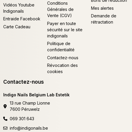
Bons de réduction
Conditions
Vidéos Youtube
Mes alertes
Générales de
Indigonails
Vente (CGV)
Demande de
Entraide Facebook
rétractation
Payer en toute
Carte Cadeau
sécurité sur le site
indigonails
Politique de
confidentialité
Contactez-nous
Révocation des
cookies
Contactez-nous
Indigo Nails Belgium Lab Estetik
13 rue Champ Lionne
7600 Péruwelz
069 301 643
info@indigonails.be