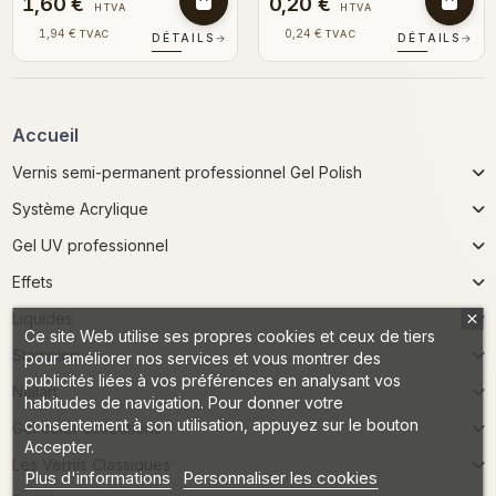
1,60 €
0,20 €
HTVA
HTVA
1,94 €
0,24 €
TVAC
TVAC
DÉTAILS
→
DÉTAILS
→
Accueil
Vernis semi-permanent professionnel Gel Polish
Système Acrylique
Gel UV professionnel
Effets
Liquides
Ce site Web utilise ses propres cookies et ceux de tiers
Stamping
pour améliorer nos services et vous montrer des
publicités liées à vos préférences en analysant vos
Nailart
habitudes de navigation. Pour donner votre
consentement à son utilisation, appuyez sur le bouton
Gel color collections
Accepter.
Les Vernis Classiques
Plus d'informations
Personnaliser les cookies