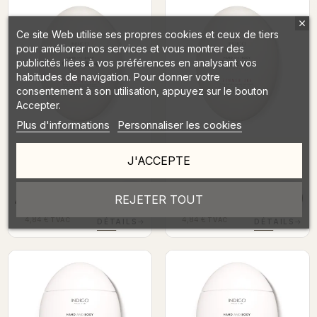
Ce site Web utilise ses propres cookies et ceux de tiers
pour améliorer nos services et vous montrer des
publicités liées à vos préférences en analysant vos
habitudes de navigation. Pour donner votre
consentement à son utilisation, appuyez sur le bouton
Accepter.
Plus d'informations
Personnaliser les cookies
Raspberry Love - Hand &
Summer Joy - Hand & Body
J'ACCEPTE
Body Cream 60 ml
Cream 60 ml
REJETER TOUT
4,00 €
4,00 €
HTVA
HTVA
4,84 €
4,84 €
TVAC
TVAC
DÉTAILS
→
DÉTAILS
→