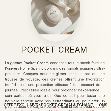
POCKET CREAM
La gamme
Pocket Cream
condense tout le savoir-faire de
l'univers Home Spa Indigo dans des formats nomades ultra-
pratiques. Conçues pour se glisser dans un sac ou une
trousse de voyage, ces crèmes offrent une hydratation
immédiate et une protection efficace à tout moment de la
journée. C’est l’alliée idéale pour prolonger l'expérience du
soin partout où vous allez. Que ce soit pour tester une
nouvelle senteur avec nos
échantillons
ou pour offrir un
OFFRE EXCLUSIVE : POCKET CREAM & ÉCHANTILLONS
petit cadeau délicat, la Pocket Cream laisse la peau douce,