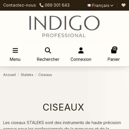
Contactez-nous
069 301 643
Français
0
Menu
Rechercher
Connexion
Panier
Accueil
Staleks
Ciseaux
CISEAUX
Les ciseaux STALEKS sont des instruments de haute précision
conçus pour les professionnels de la manucure et de la