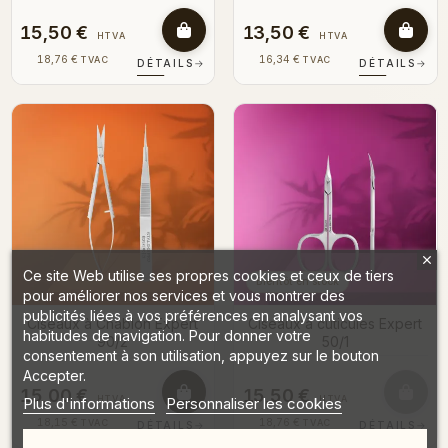
15,50 €
13,50 €
HTVA
HTVA
18,76 €
16,34 €
TVAC
TVAC
DÉTAILS
→
DÉTAILS
→
Ce site Web utilise ses propres cookies et ceux de tiers
Bientôt en stock
pour améliorer nos services et vous montrer des
publicités liées à vos préférences en analysant vos
Ciseaux à Chablon Expert
Ciseaux à cuticules Expert
habitudes de navigation. Pour donner votre
90/2
50/1
consentement à son utilisation, appuyez sur le bouton
Accepter.
15,00 €
15,50 €
HTVA
HTVA
Plus d'informations
Personnaliser les cookies
18,15 €
18,76 €
TVAC
TVAC
DÉTAILS
→
DÉTAILS
→