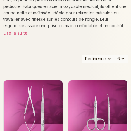
pédicure. Fabriqués en acier inoxydable médical, ils offrent une
coupe nette et maîtrisée, idéale pour retirer les cuticules ou
travailler avec finesse sur les contours de l’ongle. Leur
ergonomie assure une prise en main confortable et un contrôle
optimal, même lors des gestes les plus minutieux. Résistants à la
Lire la suite
corrosion et compatibles avec tous les procédés de
stérilisation, les ciseaux STALEKS sont l’outil indispensable pour
un travail précis, hygiénique et durable.
Pertinence
6