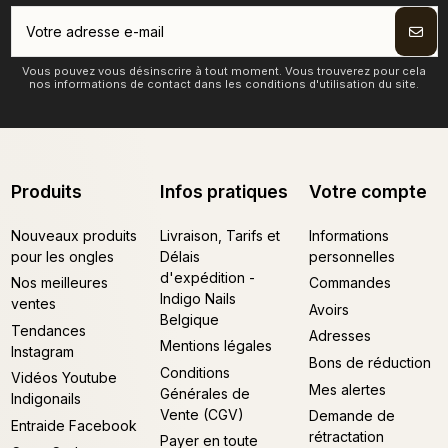
Vous pouvez vous désinscrire à tout moment. Vous trouverez pour cela
nos informations de contact dans les conditions d'utilisation du site.
Produits
Infos pratiques
Votre compte
Nouveaux produits
Livraison, Tarifs et
Informations
pour les ongles
Délais
personnelles
d'expédition -
Nos meilleures
Commandes
Indigo Nails
ventes
Avoirs
Belgique
Tendances
Adresses
Mentions légales
Instagram
Bons de réduction
Conditions
Vidéos Youtube
Mes alertes
Générales de
Indigonails
Vente (CGV)
Demande de
Entraide Facebook
rétractation
Payer en toute