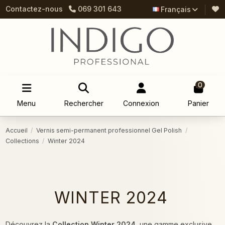
Contactez-nous
069 301 643
Français
0
Menu
Rechercher
Connexion
Panier
Accueil
Vernis semi-permanent professionnel Gel Polish
Collections
Winter 2024
WINTER 2024
Découvrez la
Collection Winter 2024
, une gamme exclusive