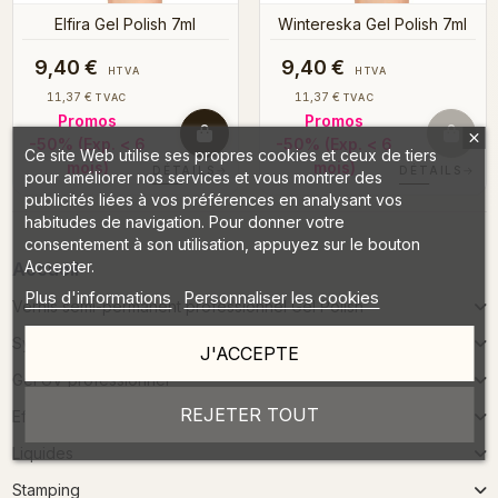
Elfira Gel Polish 7ml
Wintereska Gel Polish 7ml
9,40 €
9,40 €
HTVA
HTVA
11,37 €
11,37 €
TVAC
TVAC
Promos
Promos
-50%
(Exp. < 6
-50%
(Exp. < 6
Ce site Web utilise ses propres cookies et ceux de tiers
mois)
mois)
DÉTAILS
→
DÉTAILS
→
pour améliorer nos services et vous montrer des
publicités liées à vos préférences en analysant vos
habitudes de navigation. Pour donner votre
consentement à son utilisation, appuyez sur le bouton
Accepter.
Accueil
Plus d'informations
Personnaliser les cookies
Vernis semi-permanent professionnel Gel Polish
Système Acrylique
J'ACCEPTE
Gel UV professionnel
REJETER TOUT
Effets
Liquides
Stamping