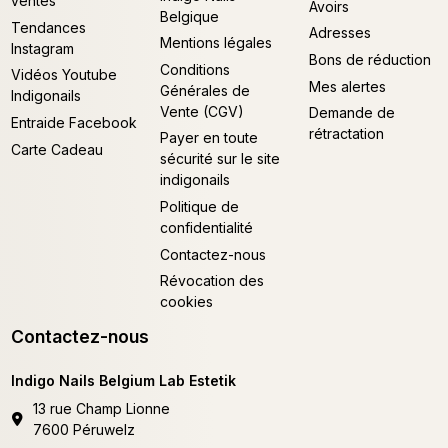
ventes
Avoirs
Belgique
Tendances
Adresses
Mentions légales
Instagram
Bons de réduction
Conditions
Vidéos Youtube
Mes alertes
Générales de
Indigonails
Vente (CGV)
Demande de
Entraide Facebook
rétractation
Payer en toute
Carte Cadeau
sécurité sur le site
indigonails
Politique de
confidentialité
Contactez-nous
Révocation des
cookies
Contactez-nous
Indigo Nails Belgium Lab Estetik
13 rue Champ Lionne
7600 Péruwelz