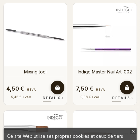
Mixing tool
Indigo Master Nail Art. 002
4,50 €
7,50 €
HTVA
HTVA
5,45 €
9,08 €
TVAC
TVAC
DÉTAILS
→
DÉTAILS
→
Ce site Web utilise ses propres cookies et ceux de tiers