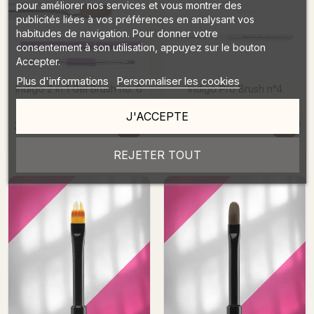
pour améliorer nos services et vous montrer des
publicités liées à vos préférences en analysant vos
habitudes de navigation. Pour donner votre
consentement à son utilisation, appuyez sur le bouton
Accepter.
Plus d'informations
Personnaliser les cookies
Indigo 2 in 1 Gel Brush no. 6
Indigo Pro Brush n°4
J'ACCEPTE
30,00 €
11,00 €
HTVA
HTVA
36,30 €
13,31 €
TVAC
TVAC
DÉTAILS
→
DÉTAILS
→
REJETER TOUT