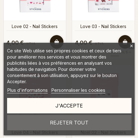
Love 02 - Nail Stickers
Love 03 - Nail Stickers
4,00 €
4,00 €
HTVA
HTVA
Ce site Web utilise ses propres cookies et ceux de tiers
4,84 €
4,84 €
TVAC
TVAC
DÉTAILS
→
DÉTAILS
→
pour améliorer nos services et vous montrer des
publicités liées à vos préférences en analysant vos
habitudes de navigation. Pour donner votre
consentement à son utilisation, appuyez sur le bouton
Accepter.
Plus d'informations
Personnaliser les cookies
J'ACCEPTE
REJETER TOUT
Love 04 - Nail Stickers
Noël 02 - Nail Stickers