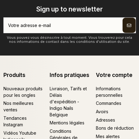
Sign up to newsletter
Vous pouvez vous désinscrire à tout moment. Vous trouverez pour cela
nos informations de contact dans les conditions d'utilisation du site.
Produits
Infos pratiques
Votre compte
Nouveaux produits
Livraison, Tarifs et
Informations
pour les ongles
Délais
personnelles
d'expédition -
Nos meilleures
Commandes
Indigo Nails
ventes
Avoirs
Belgique
Tendances
Adresses
Mentions légales
Instagram
Bons de réduction
Conditions
Vidéos Youtube
Mes alertes
Générales de