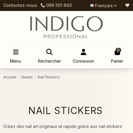
Contactez-nous
069 301 643
Français
0
Menu
Rechercher
Connexion
Panier
Accueil
Nailart
Nail Stickers
NAIL STICKERS
Créez des nail art originaux et rapide grâce aux nail stickers!