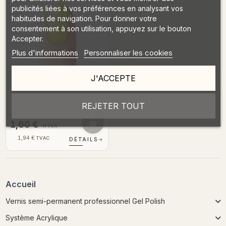
publicités liées à vos préférences en analysant vos
habitudes de navigation. Pour donner votre
consentement à son utilisation, appuyez sur le bouton
Accepter.
Plus d'informations
Personnaliser les cookies
Bientôt en stock
J'ACCEPTE
Mermaid Neon Yellow
REJETER TOUT
1,60 €
HTVA
1,94 €
TVAC
DÉTAILS
→
Accueil
Vernis semi-permanent professionnel Gel Polish
Système Acrylique