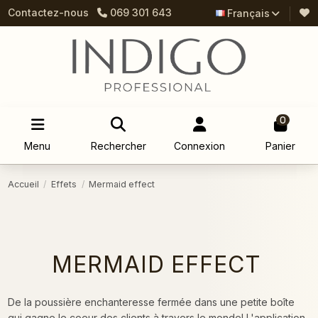
Contactez-nous
069 301 643
Français
0
Menu
Rechercher
Connexion
Panier
Accueil
Effets
Mermaid effect
MERMAID EFFECT
De la poussière enchanteresse fermée dans une petite boîte
qui gagne le coeur des clients à travers le monde! L'application