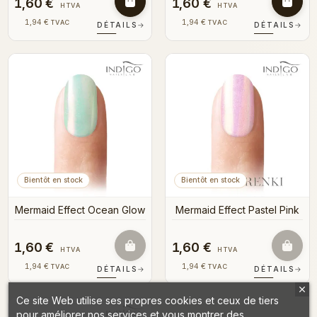
1,60 €
1,60 €
HTVA
HTVA
1,94 €
1,94 €
TVAC
TVAC
DÉTAILS
→
DÉTAILS
→
Bientôt en stock
Bientôt en stock
Mermaid Effect Ocean Glow
Mermaid Effect Pastel Pink
1,60 €
1,60 €
HTVA
HTVA
1,94 €
1,94 €
TVAC
TVAC
DÉTAILS
→
DÉTAILS
→
Ce site Web utilise ses propres cookies et ceux de tiers
pour améliorer nos services et vous montrer des