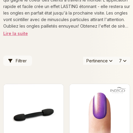
rapide et facile crée un effet LASTING étonnant - elle restera sur
les ongles en parfait état jusqu'à la prochaine visite. Les ongles
vont scintiller avec de minuscules particules attirant l'attention.
Oubliez les ongles pailletés ennuyeux! Obtenez l'effet de sirène
pour votre salon et voyez la magie que vous pouvez créer
Lire la suite
avec lui.
Filtrer
Pertinence
7