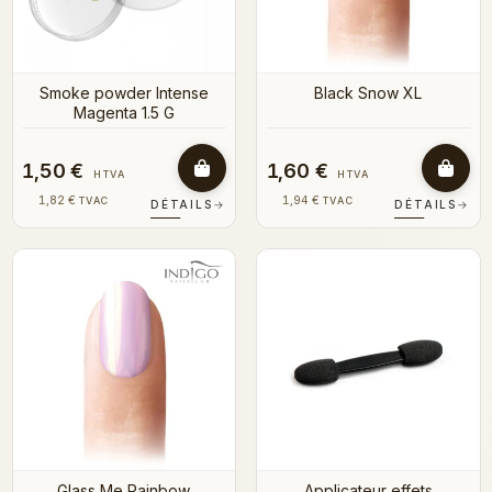
Smoke powder Intense
Black Snow XL
Magenta 1.5 G
1,50 €
1,60 €
HTVA
HTVA
1,82 €
1,94 €
TVAC
TVAC
DÉTAILS
→
DÉTAILS
→
Glass Me Rainbow
Applicateur effets