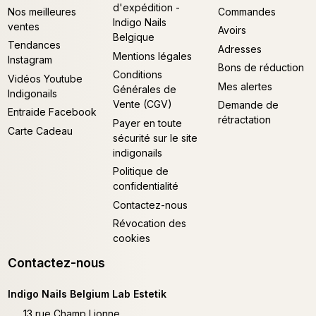
d'expédition -
Nos meilleures
Commandes
Indigo Nails
ventes
Avoirs
Belgique
Tendances
Adresses
Mentions légales
Instagram
Bons de réduction
Conditions
Vidéos Youtube
Mes alertes
Générales de
Indigonails
Vente (CGV)
Demande de
Entraide Facebook
rétractation
Payer en toute
Carte Cadeau
sécurité sur le site
indigonails
Politique de
confidentialité
Contactez-nous
Révocation des
cookies
Contactez-nous
Indigo Nails Belgium Lab Estetik
13 rue Champ Lionne