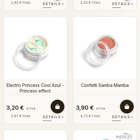
1,82 €
2,42 €
TVAC
TVAC
DÉTAILS
→
DÉTAILS
→
Electro Princess Cool Azul -
Confetti Samba Mamba
Princess effect
3,20 €
3,90 €
HTVA
HTVA
3,87 €
4,72 €
TVAC
TVAC
DÉTAILS
→
DÉTAILS
→