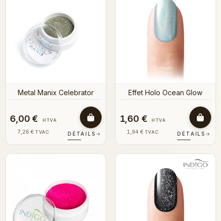
Metal Manix Celebrator
Effet Holo Ocean Glow
6,00 €
1,60 €
HTVA
HTVA
7,26 €
1,94 €
TVAC
TVAC
DÉTAILS
→
DÉTAILS
→