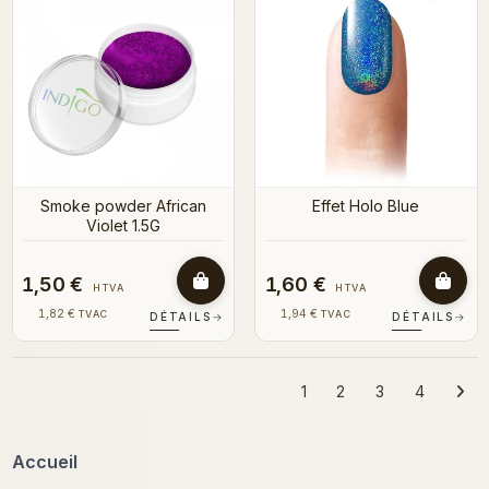
Smoke powder African
Effet Holo Blue
Violet 1.5G
1,50 €
1,60 €
HTVA
HTVA
1,82 €
1,94 €
TVAC
TVAC
DÉTAILS
→
DÉTAILS
→
1
2
3
4
Accueil