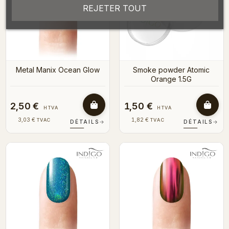
REJETER TOUT
Metal Manix Ocean Glow
Smoke powder Atomic
Orange 1.5G
2,50 €
1,50 €
HTVA
HTVA
3,03 €
1,82 €
TVAC
TVAC
DÉTAILS
→
DÉTAILS
→