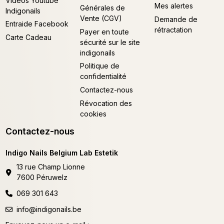
Vidéos Youtube
Mes alertes
Générales de
Indigonails
Vente (CGV)
Demande de
Entraide Facebook
rétractation
Payer en toute
Carte Cadeau
sécurité sur le site
indigonails
Politique de
confidentialité
Contactez-nous
Révocation des
cookies
Contactez-nous
Indigo Nails Belgium Lab Estetik
13 rue Champ Lionne
7600 Péruwelz
069 301 643
info@indigonails.be