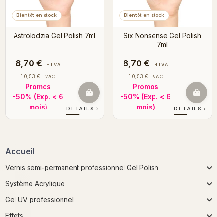
Bientôt en stock
Bientôt en stock
Astrolodzia Gel Polish 7ml
Six Nonsense Gel Polish
7ml
8,70 €
8,70 €
HTVA
HTVA
10,53 €
10,53 €
TVAC
TVAC
Promos
Promos
-50%
(Exp. < 6
-50%
(Exp. < 6
mois)
mois)
DÉTAILS
→
DÉTAILS
→
Accueil
Vernis semi-permanent professionnel Gel Polish
Système Acrylique
Gel UV professionnel
Effets