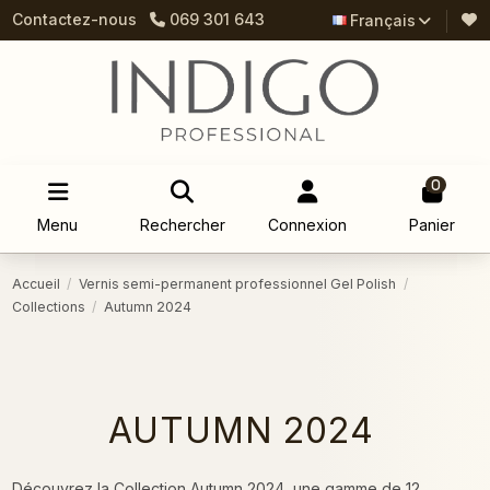
Contactez-nous
069 301 643
Français
0
Menu
Rechercher
Connexion
Panier
Accueil
Vernis semi-permanent professionnel Gel Polish
Collections
Autumn 2024
AUTUMN 2024
Découvrez la Collection Autumn 2024, une gamme de 12