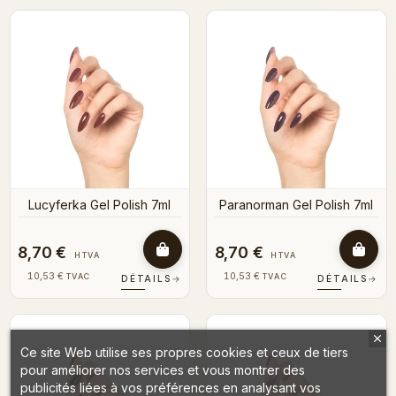
Lucyferka Gel Polish 7ml
Paranorman Gel Polish 7ml
8,70 €
8,70 €
HTVA
HTVA
10,53 €
10,53 €
TVAC
TVAC
DÉTAILS
→
DÉTAILS
→
Ce site Web utilise ses propres cookies et ceux de tiers
pour améliorer nos services et vous montrer des
publicités liées à vos préférences en analysant vos