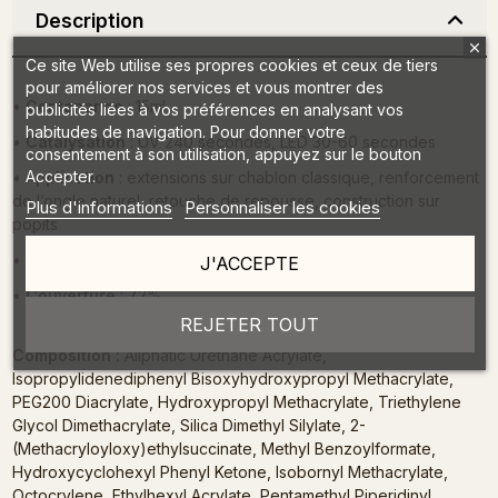
Description
Ce site Web utilise ses propres cookies et ceux de tiers
pour améliorer nos services et vous montrer des
•
Contenance
: 15ml
publicités liées à vos préférences en analysant vos
habitudes de navigation. Pour donner votre
•
Catalysation
: UV 240 secondes, LED 30-60 secondes
consentement à son utilisation, appuyez sur le bouton
Accepter.
•
Application
: extensions sur chablon classique, renforcement
de l’ongle naturel, retouche de repousse, construction sur
Plus d'informations
Personnaliser les cookies
popits
•
Consistance
: dense
J'ACCEPTE
•
Couverture
: 72%
REJETER TOUT
Composition :
Aliphatic Urethane Acrylate,
Isopropylidenediphenyl Bisoxyhydroxypropyl Methacrylate,
PEG200 Diacrylate, Hydroxypropyl Methacrylate, Triethylene
Glycol Dimethacrylate, Silica Dimethyl Silylate, 2-
(Methacryloyloxy)ethylsuccinate, Methyl Benzoylformate,
Hydroxycyclohexyl Phenyl Ketone, Isobornyl Methacrylate,
Octocrylene, Ethylhexyl Acrylate, Pentamethyl Piperidinyl