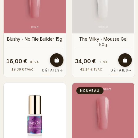
Blushy - No File Builder 15g
The Milky - Mousse Gel
50g
16,00 €
34,00 €
HTVA
HTVA
19,36 €
41,14 €
TVAC
TVAC
DÉTAILS
→
DÉTAILS
→
NOUVEAU