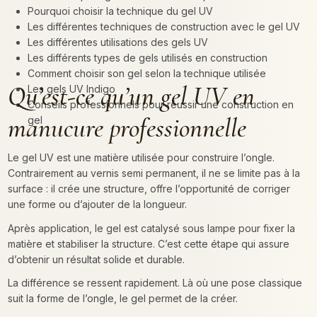
Pourquoi choisir la technique du gel UV
Les différentes techniques de construction avec le gel UV
Les différentes utilisations des gels UV
Les différents types de gels utilisés en construction
Comment choisir son gel selon la technique utilisée
Qu’est-ce qu’un gel UV en
Les gels UV Indigo
Conseils professionnels pour réussir une construction en
manucure professionnelle
gel
Le gel UV est une matière utilisée pour construire l’ongle.
Contrairement au vernis semi permanent, il ne se limite pas à la
surface : il crée une structure, offre l’opportunité de corriger
une forme ou d’ajouter de la longueur.
Après application, le gel est catalysé sous lampe pour fixer la
matière et stabiliser la structure. C’est cette étape qui assure
d’obtenir un résultat solide et durable.
La différence se ressent rapidement. Là où une pose classique
suit la forme de l’ongle, le gel permet de la créer.