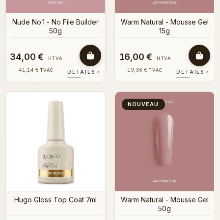
Nude No.1 - No File Builder
Warm Natural - Mousse Gel
50g
15g
34,00 €
16,00 €
HTVA
HTVA
41,14 €
19,36 €
TVAC
TVAC
DÉTAILS
→
DÉTAILS
→
NOUVEAU
Hugo Gloss Top Coat 7ml
Warm Natural - Mousse Gel
50g