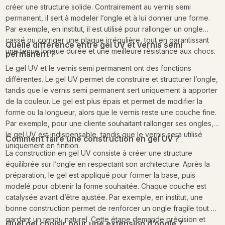
créer une structure solide. Contrairement au vernis semi
permanent, il sert à modeler l’ongle et à lui donner une forme.
Par exemple, en institut, il est utilisé pour rallonger un ongle
cassé ou corriger une plaque irrégulière, tout en garantissant
Quelle différence entre gel UV et vernis semi
une tenue longue durée et une meilleure résistance aux chocs.
permanent ?
Le gel UV et le vernis semi permanent ont des fonctions
différentes. Le gel UV permet de construire et structurer l’ongle,
tandis que le vernis semi permanent sert uniquement à apporter
de la couleur. Le gel est plus épais et permet de modifier la
forme ou la longueur, alors que le vernis reste une couche fine.
Par exemple, pour une cliente souhaitant rallonger ses ongles,
le gel UV est indispensable, tandis que le vernis sera utilisé
Comment faire une construction en gel UV ?
uniquement en finition.
La construction en gel UV consiste à créer une structure
équilibrée sur l’ongle en respectant son architecture. Après la
préparation, le gel est appliqué pour former la base, puis
modelé pour obtenir la forme souhaitée. Chaque couche est
catalysée avant d’être ajustée. Par exemple, en institut, une
bonne construction permet de renforcer un ongle fragile tout en
gardant un rendu naturel. Cette étape demande précision et
Quel gel choisir pour une extension d’ongle ?