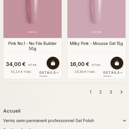
Pink No.1 - No File Builder
Milky Pink - Mousse Gel 15g
50g
34,00 €
16,00 €
HTVA
HTVA
41,14 €
19,36 €
TVAC
TVAC
DÉTAILS
→
DÉTAILS
→
1
2
3
Accueil
Vernis semi-permanent professionnel Gel Polish