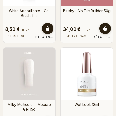
White Artebrillante - Gel
Blushy - No File Builder 50g
Brush 5ml
8,50 €
34,00 €
HTVA
HTVA
10,29 €
41,14 €
TVAC
TVAC
DÉTAILS
→
DÉTAILS
→
Milky Multicolor - Mousse
Wet Look 13ml
Gel 15g