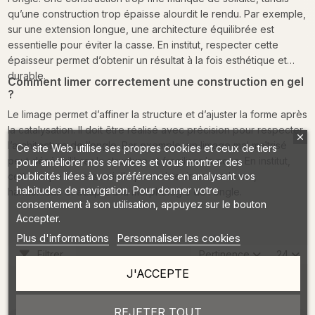
qu’une construction trop épaisse alourdit le rendu. Par exemple,
sur une extension longue, une architecture équilibrée est
essentielle pour éviter la casse. En institut, respecter cette
épaisseur permet d’obtenir un résultat à la fois esthétique et
durable.
Comment limer correctement une construction en gel
?
Le limage permet d’affiner la structure et d’ajuster la forme après
la catalysation. Il doit être réalisé avec précision pour respecter
l’architecture de l’ongle. Par exemple, un limage mal maîtrisé
Ce site Web utilise ses propres cookies et ceux de tiers
peut déséquilibrer la structure et fragiliser la pose. En institut,
pour améliorer nos services et vous montrer des
publicités liées à vos préférences en analysant vos
cette étape est essentielle pour obtenir un rendu net,
habitudes de navigation. Pour donner votre
harmonieux et adapté à la morphologie de l’ongle.
consentement à son utilisation, appuyez sur le bouton
Accepter.
Plus d'informations
Personnaliser les cookies
Filtrer
Pertinence
24
J'ACCEPTE
REJETER TOUT