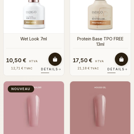
Wet Look 7ml
Protein Base TPO FREE
13ml
10,50 €
17,50 €
HTVA
HTVA
12,71 €
21,18 €
TVAC
TVAC
DÉTAILS
→
DÉTAILS
→
NOUVEAU