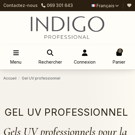
Contactez-nous
069 301 643
Français
0
Menu
Rechercher
Connexion
Panier
Accueil
Gel UV professionnel
GEL UV PROFESSIONNEL
Gels UV professionnels pour la