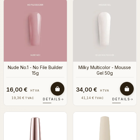
Nude No.1 - No File Builder
Milky Multicolor - Mousse
15g
Gel 50g
16,00 €
34,00 €
HTVA
HTVA
19,36 €
41,14 €
TVAC
TVAC
DÉTAILS
→
DÉTAILS
→