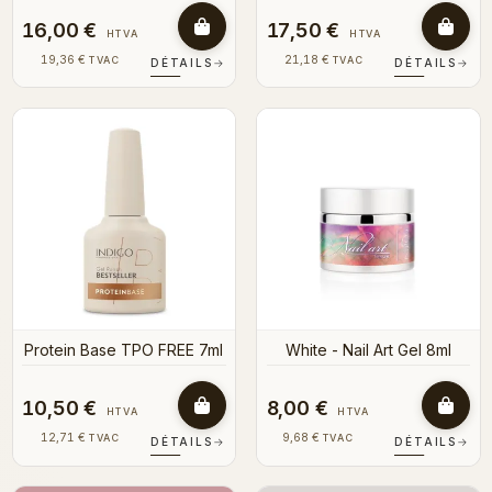
16,00 €
17,50 €
HTVA
HTVA
19,36 €
21,18 €
TVAC
TVAC
DÉTAILS
→
DÉTAILS
→
Protein Base TPO FREE 7ml
White - Nail Art Gel 8ml
10,50 €
8,00 €
HTVA
HTVA
12,71 €
9,68 €
TVAC
TVAC
DÉTAILS
→
DÉTAILS
→