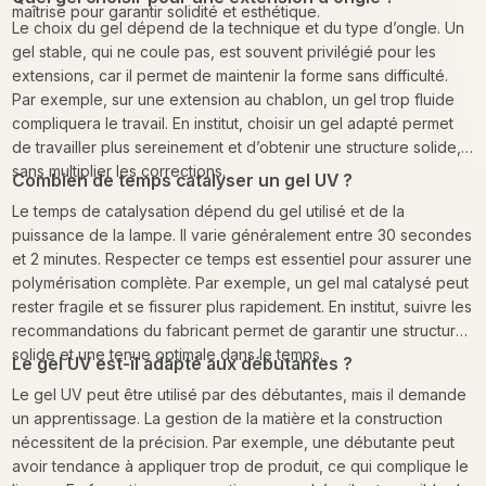
maîtrise pour garantir solidité et esthétique.
Le choix du gel dépend de la technique et du type d’ongle. Un
gel stable, qui ne coule pas, est souvent privilégié pour les
extensions, car il permet de maintenir la forme sans difficulté.
Par exemple, sur une extension au chablon, un gel trop fluide
compliquera le travail. En institut, choisir un gel adapté permet
de travailler plus sereinement et d’obtenir une structure solide,
sans multiplier les corrections.
Combien de temps catalyser un gel UV ?
Le temps de catalysation dépend du gel utilisé et de la
puissance de la lampe. Il varie généralement entre 30 secondes
et 2 minutes. Respecter ce temps est essentiel pour assurer une
polymérisation complète. Par exemple, un gel mal catalysé peut
rester fragile et se fissurer plus rapidement. En institut, suivre les
recommandations du fabricant permet de garantir une structure
solide et une tenue optimale dans le temps.
Le gel UV est-il adapté aux débutantes ?
Le gel UV peut être utilisé par des débutantes, mais il demande
un apprentissage. La gestion de la matière et la construction
nécessitent de la précision. Par exemple, une débutante peut
avoir tendance à appliquer trop de produit, ce qui complique le