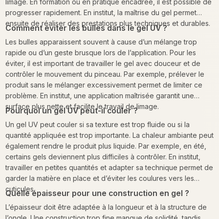
limage. En formation ou en pratique encadrée, il est possible de
progresser rapidement. En institut, la maîtrise du gel permet
ensuite de réaliser des prestations plus techniques et durables.
Comment éviter les bulles dans le gel UV ?
Les bulles apparaissent souvent à cause d’un mélange trop
rapide ou d’un geste brusque lors de l’application. Pour les
éviter, il est important de travailler le gel avec douceur et de
contrôler le mouvement du pinceau. Par exemple, prélever le
produit sans le mélanger excessivement permet de limiter ce
problème. En institut, une application maîtrisée garantit une
surface plus nette et facilite le travail de limage.
Pourquoi un gel UV peut-il couler ?
Un gel UV peut couler si sa texture est trop fluide ou si la
quantité appliquée est trop importante. La chaleur ambiante peut
également rendre le produit plus liquide. Par exemple, en été,
certains gels deviennent plus difficiles à contrôler. En institut,
travailler en petites quantités et adapter sa technique permet de
garder la matière en place et d’éviter les coulures vers les
cuticules.
Quelle épaisseur pour une construction en gel ?
L’épaisseur doit être adaptée à la longueur et à la structure de
l’ongle. Une construction trop fine manque de solidité, tandis