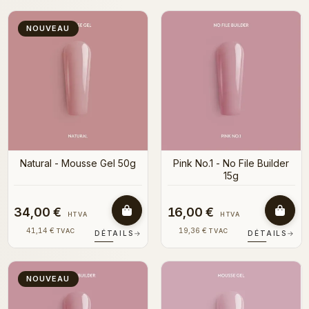
NOUVEAU
Natural - Mousse Gel 50g
Pink No.1 - No File Builder
15g
34,00 €
16,00 €
HTVA
HTVA
41,14 €
19,36 €
TVAC
TVAC
DÉTAILS
→
DÉTAILS
→
NOUVEAU