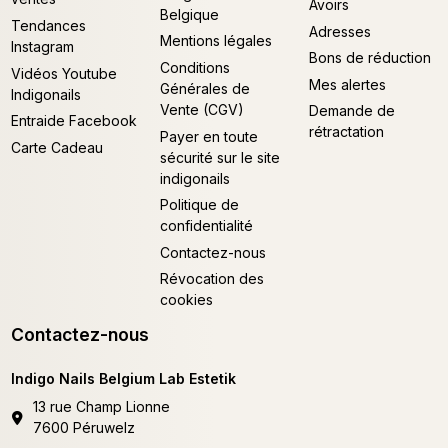
Avoirs
Belgique
Tendances
Adresses
Mentions légales
Instagram
Bons de réduction
Conditions
Vidéos Youtube
Mes alertes
Générales de
Indigonails
Vente (CGV)
Demande de
Entraide Facebook
rétractation
Payer en toute
Carte Cadeau
sécurité sur le site
indigonails
Politique de
confidentialité
Contactez-nous
Révocation des
cookies
Contactez-nous
Indigo Nails Belgium Lab Estetik
13 rue Champ Lionne
7600 Péruwelz