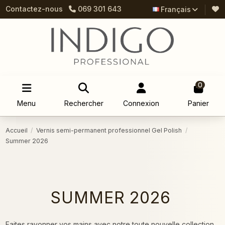
Contactez-nous
069 301 643
Français
0
Menu
Rechercher
Connexion
Panier
Accueil
Vernis semi-permanent professionnel Gel Polish
Summer 2026
SUMMER 2026
Faites rayonner vos mains avec notre toute nouvelle collection