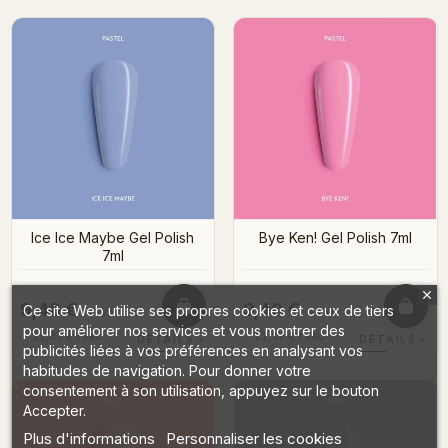
Ice Ice Maybe Gel Polish
Bye Ken! Gel Polish 7ml
7ml
9,40 €
9,40 €
Ce site Web utilise ses propres cookies et ceux de tiers
HTVA
HTVA
pour améliorer nos services et vous montrer des
11,37 €
11,37 €
TVAC
TVAC
DÉTAILS
→
DÉTAILS
→
publicités liées à vos préférences en analysant vos
habitudes de navigation. Pour donner votre
consentement à son utilisation, appuyez sur le bouton
Accepter.
Plus d'informations
Personnaliser les cookies