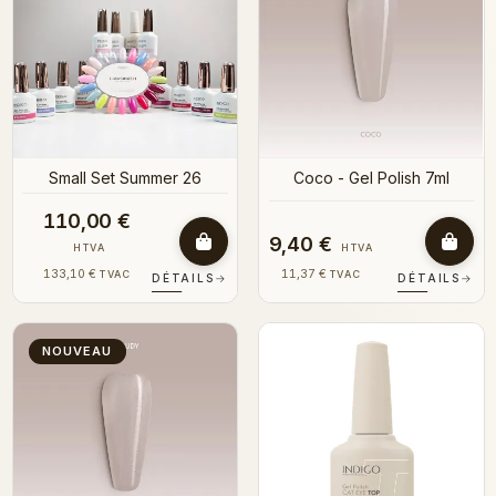
Small Set Summer 26
Coco - Gel Polish 7ml
110,00 €
9,40 €
HTVA
HTVA
133,10 €
11,37 €
TVAC
TVAC
DÉTAILS
→
DÉTAILS
→
NOUVEAU