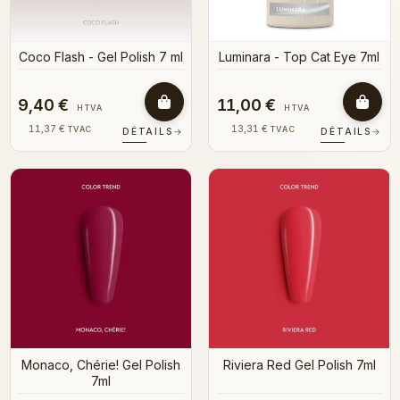
Coco Flash - Gel Polish 7 ml
Luminara - Top Cat Eye 7ml
9,40 €
11,00 €
HTVA
HTVA
11,37 €
13,31 €
TVAC
TVAC
DÉTAILS
→
DÉTAILS
→
Monaco, Chérie! Gel Polish
Riviera Red Gel Polish 7ml
7ml