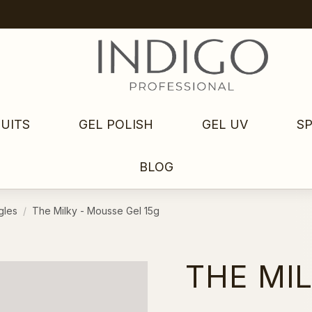
UITS
GEL POLISH
GEL UV
S
BLOG
gles
The Milky - Mousse Gel 15g
THE MI