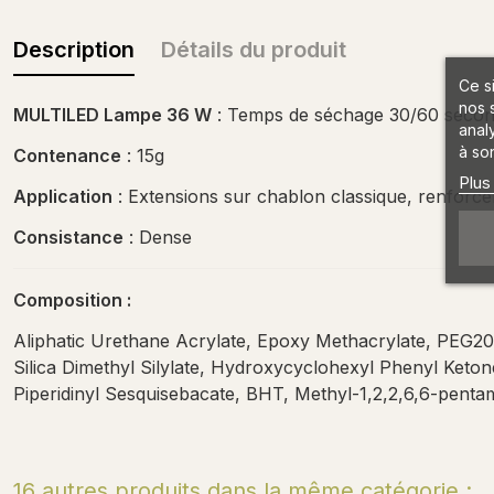
Description
Détails du produit
Ce s
nos 
MULTILED Lampe 36 W
: Temps de séchage 30/60 seco
anal
à son
Contenance
: 15g
Plus
Application
: Extensions sur chablon classique, renforce
Consistance
: Dense
Composition :
Aliphatic Urethane Acrylate, Epoxy Methacrylate, PEG200
Silica Dimethyl Silylate, Hydroxycyclohexyl Phenyl Keto
Piperidinyl Sesquisebacate, BHT, Methyl-1,2,2,6,6-pentam
16 autres produits dans la même catégorie :