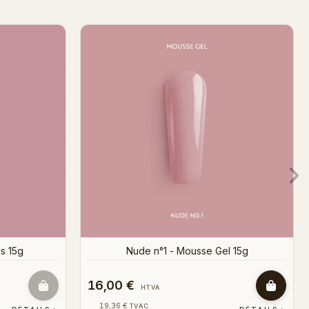
Bientôt en stock
 Gel 15g
Natural - Mousse Gel 15g
16,00 €
HTVA
19,36 €
TVAC