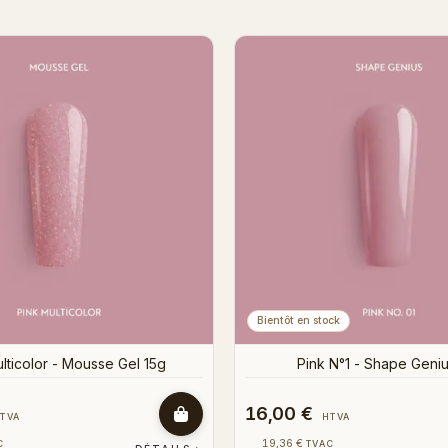
Glamour - Mousse Gel 15g
Magnolia Pink - Mousse
16,00 €
HTVA
HTVA
19,36 €
AC
TVAC