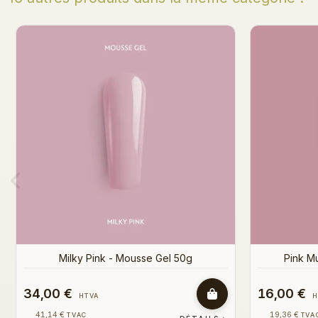
Bientôt en stock
Nude N°1 - Shape Genius 15g
Nude 
16,00 €
16,00 €
HTVA
19,36 €
19,36 €
TVAC
TV