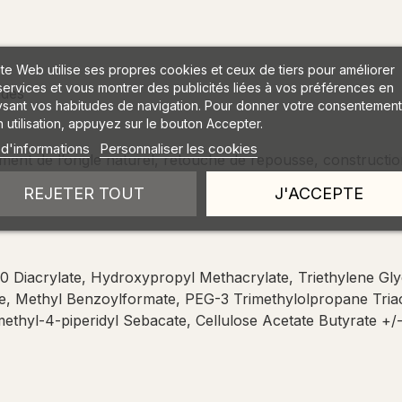
ite Web utilise ses propres cookies et ceux de tiers pour améliorer
services et vous montrer des publicités liées à vos préférences en
ndes
ysant vos habitudes de navigation. Pour donner votre consentement
 utilisation, appuyez sur le bouton Accepter.
 d'informations
Personnaliser les cookies
ment de l’ongle naturel, retouche de repousse, constructio
REJETER TOUT
J'ACCEPTE
 Diacrylate, Hydroxypropyl Methacrylate, Triethylene Gly
ne, Methyl Benzoylformate, PEG-3 Trimethylolpropane Triac
ethyl-4-piperidyl Sebacate, Cellulose Acetate Butyrate +/