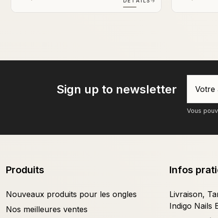
→
DÉTAILS
→
Sign up to newsletter
Vous pouve
Produits
Infos prat
Nouveaux produits pour les ongles
Livraison, Tar
Indigo Nails 
Nos meilleures ventes