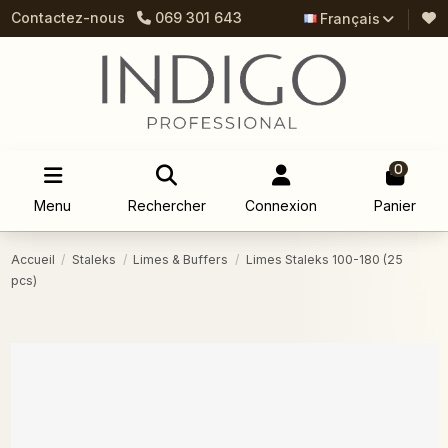
Contactez-nous
069 301 643
Français
0
Menu
Rechercher
Connexion
Panier
Accueil
Staleks
Limes & Buffers
Limes Staleks 100-180 (25
pcs)