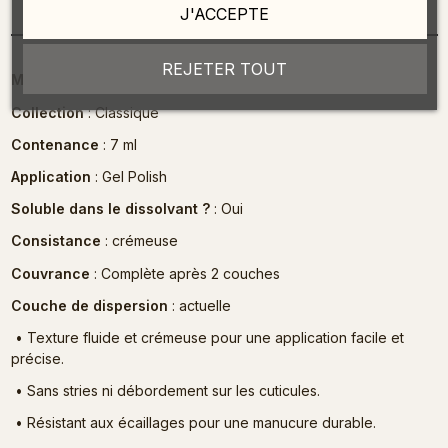
Description
J'ACCEPTE
REJETER TOUT
MULTILED Lampe 36 W
: 30 secondes
Collection
: Classique
Contenance
: 7 ml
Application
: Gel Polish
Soluble dans le dissolvant ?
: Oui
Consistance
: crémeuse
Couvrance
: Complète après 2 couches
Couche de dispersion
: actuelle
•
Texture fluide et crémeuse pour une application facile et
précise.
•
Sans stries ni débordement sur les cuticules.
•
Résistant aux écaillages pour une manucure durable.