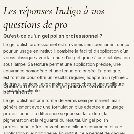
Les réponses Indigo à vos
questions de pro
Qu’est-ce qu’un gel polish professionnel ?
Le gel polish professionnel est un vernis semi permanent conçu
pour un usage en institut. Il combine la facilité d’application d’un
vernis classique avec la tenue d’un gel grâce à une catalysation
sous lampe. Sa texture permet une application précise, une
couvrance homogène et une tenue prolongée. En pratique, il
est formulé pour offrir un résultat régulier, adapté à un rythme
de travail soutenu, avec moins de retouches et une meilleure
Quelle différence entre gel polish et vernis semi
satisfaction cliente.
permanent ?
Le gel polish est une forme de vernis semi permanent, mais
généralement avec une formulation plus adaptée à un usage
professionnel. La différence se joue sur la texture, la
pigmentation et la régularité du résultat. Un gel polish
professionnel offre souvent une meilleure couvrance et une
application plus homogène. En institut, cela permet de gagner