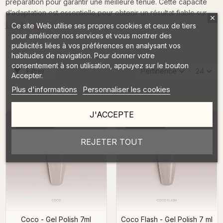
préparation pour garantir une meilleure tenue. Cette capacité
d’adaptation est essentielle pour obtenir un résultat fiable sur
tous les profils de clientes.
Lire la suite
Ce site Web utilise ses propres cookies et ceux de tiers
pour améliorer nos services et vous montrer des
publicités liées à vos préférences en analysant vos
habitudes de navigation. Pour donner votre
consentement à son utilisation, appuyez sur le bouton
Filtrer
Pertinence
24
Accepter.
Plus d'informations
Personnaliser les cookies
J'ACCEPTE
NOUVEAU
NOUVEAU
REJETER TOUT
Coco - Gel Polish 7ml
Coco Flash - Gel Polish 7 ml