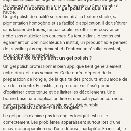
du temps tout en assurant un rendu constant d’une cliente à
Comment reconnaître un gel polish de qualité ?
l’autre.
Un gel polish de qualité se reconnaît à sa texture stable, sa
pigmentation homogène et sa facilité d’application. Il doit s’étirer
sans laisser de traces, ne pas couler et offrir une couvrance
nette sans multiplier les couches. Sa tenue dans le temps est
également un bon indicateur. En institut, un produit fiable permet
de travailler plus rapidement et d’obtenir un résultat constant,
sans corrections répétées.
Combien de temps tient un gel polish ?
Un gel polish professionnel bien appliqué tient généralement
entre deux et trois semaines. Cette durée dépend de la
préparation de l’ongle, de la qualité des produits et du mode de
vie de la cliente. En institut, un protocole maîtrisé permet
d’optimiser cette tenue et de limiter les décollements. Une
bonne base, une application fine et une catalysation correcte
sont essentielles pour garantir un résultat durable.
Le gel polish abîme-t-il les ongles ?
Le gel polish n’abîme pas les ongles lorsqu’il est utilisé
correctement. Les problèmes apparaissent surtout lors d’une
mauvaise préparation ou d’une dépose inadaptée. En institut, le