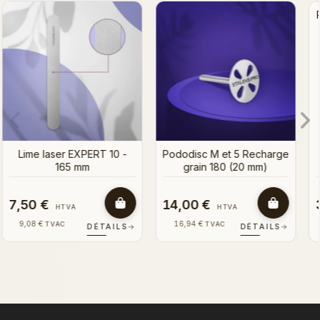
Recharge Pododisc M 180
Foot File 100/180
Grain (50 pièces)
arge
3,50 €
3,00 €
HTVA
HTVA
4,24 €
3,63 €
TVAC
TVAC
LS
→
DÉTAILS
→
DÉTAILS