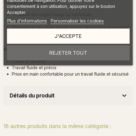
habitudes de navigation. Pour donner votre
Utilisations principales :
consentement à son utilisation, appuyez sur le bouton
Accepter.
Travailler les ongles longs ou renforcés
Plus d'informations
Personnaliser les cookies
Retirer ou égaliser les produits plus rigides
Préparer et façonner l’ongle après l’application du produit
Travail précis grâce au rebord droit, maniabilité optimale
J'ACCEPTE
avec la forme incurvée
Avantages :
REJETER TOUT
Fiable et durable
Travail fluide et précis
Prise en main confortable pour un travail fluide et sécurisé
Détails du produit
16 autres produits dans la même catégorie :