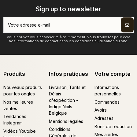
Sign up to newsletter
Vous pouvez vous désinscrire à tout moment. Vous trouverez pour cela
nos informations de contact dans les conditions d'utilisation du site.
Produits
Infos pratiques
Votre compte
Nouveaux produits
Livraison, Tarifs et
Informations
pour les ongles
Délais
personnelles
d'expédition -
Nos meilleures
Commandes
Indigo Nails
ventes
Avoirs
Belgique
Tendances
Adresses
Mentions légales
Instagram
Bons de réduction
Conditions
Vidéos Youtube
Mes alertes
Générales de