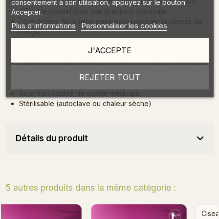
Lame fine et étroite de 18 mm avec courbure classique
consentement à son utilisation, appuyez sur le bouton
Affûtage manuel pour une précision maximale
Accepter.
Face arrière de la lame polie pour protéger la plaque de
Plus d'informations
Personnaliser les cookies
l’ongle
Poignées allongées pour une visibilité optimale pendant
J'ACCEPTE
l’utilisation
Espace entre les poignées évitant une pression excessive
Surface satinée agréable au toucher et résistante à la
REJETER TOUT
corrosion
Acier inoxydable de qualité médicale
Stérilisable (autoclave ou chaleur sèche)
Détails du produit
5 autres produits dans la même catégorie :
Ciseaux à Chablon Expert