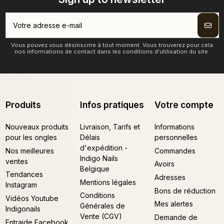
Vous pouvez vous désinscrire à tout moment. Vous trouverez pour cela
nos informations de contact dans les conditions d'utilisation du site.
Produits
Infos pratiques
Votre compte
Nouveaux produits
Livraison, Tarifs et
Informations
pour les ongles
Délais
personnelles
d'expédition -
Nos meilleures
Commandes
Indigo Nails
ventes
Avoirs
Belgique
Tendances
Adresses
Mentions légales
Instagram
Bons de réduction
Conditions
Vidéos Youtube
Mes alertes
Générales de
Indigonails
Vente (CGV)
Demande de
Entraide Facebook