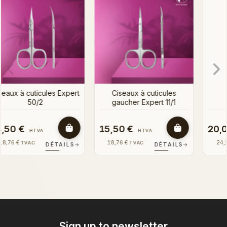
90/2
Ciseaux à cuticules Expert
90/1
20,00 €
15,00 €
HTVA
HTVA
24,20 €
18,15 €
TVAC
TVAC
→
DÉTAILS
→
DÉTAILS
→
Sign up to newsletter