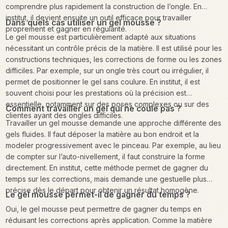
comprendre plus rapidement la construction de l’ongle. En
institut, il devient ensuite un outil efficace pour travailler
Dans quels cas utiliser un gel mousse ?
proprement et gagner en régularité.
Le gel mousse est particulièrement adapté aux situations
nécessitant un contrôle précis de la matière. Il est utilisé pour les
constructions techniques, les corrections de forme ou les zones
difficiles. Par exemple, sur un ongle très court ou irrégulier, il
permet de positionner le gel sans coulure. En institut, il est
souvent choisi pour les prestations où la précision est
essentielle, notamment sur des poses complexes ou sur des
Comment travailler un gel qui ne coule pas ?
clientes ayant des ongles difficiles.
Travailler un gel mousse demande une approche différente des
gels fluides. Il faut déposer la matière au bon endroit et la
modeler progressivement avec le pinceau. Par exemple, au lieu
de compter sur l’auto-nivellement, il faut construire la forme
directement. En institut, cette méthode permet de gagner du
temps sur les corrections, mais demande une gestuelle plus
précise dès le départ pour obtenir un résultat homogène.
Le gel mousse permet-il de gagner du temps ?
Oui, le gel mousse peut permettre de gagner du temps en
réduisant les corrections après application. Comme la matière