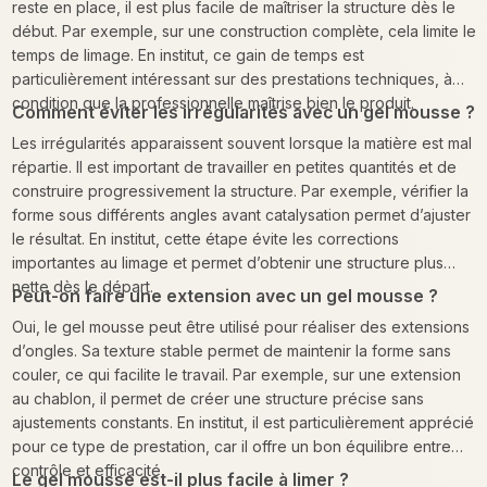
reste en place, il est plus facile de maîtriser la structure dès le
début. Par exemple, sur une construction complète, cela limite le
temps de limage. En institut, ce gain de temps est
particulièrement intéressant sur des prestations techniques, à
condition que la professionnelle maîtrise bien le produit.
Comment éviter les irrégularités avec un gel mousse ?
Les irrégularités apparaissent souvent lorsque la matière est mal
répartie. Il est important de travailler en petites quantités et de
construire progressivement la structure. Par exemple, vérifier la
forme sous différents angles avant catalysation permet d’ajuster
le résultat. En institut, cette étape évite les corrections
importantes au limage et permet d’obtenir une structure plus
nette dès le départ.
Peut-on faire une extension avec un gel mousse ?
Oui, le gel mousse peut être utilisé pour réaliser des extensions
d’ongles. Sa texture stable permet de maintenir la forme sans
couler, ce qui facilite le travail. Par exemple, sur une extension
au chablon, il permet de créer une structure précise sans
ajustements constants. En institut, il est particulièrement apprécié
pour ce type de prestation, car il offre un bon équilibre entre
contrôle et efficacité.
Le gel mousse est-il plus facile à limer ?