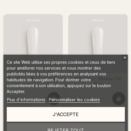
Ce site Web utilise ses propres cookies et ceux de tiers
pour améliorer nos services et vous montrer des
publicités liées à vos préférences en analysant vos
The Milky - Mousse Gel 15g
The Milky - Mousse Gel
habitudes de navigation. Pour donner votre
50g
consentement à son utilisation, appuyez sur le bouton
Accepter.
16,00 €
34,00 €
Plus d'informations
Personnaliser les cookies
HTVA
HTVA
19,36 €
41,14 €
TVAC
TVAC
DÉTAILS
→
DÉTAILS
→
J'ACCEPTE
REJETER TOUT