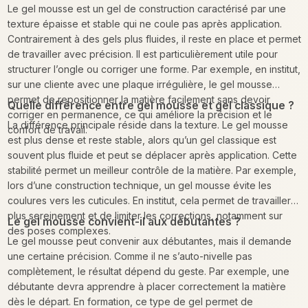
Le gel mousse est un gel de construction caractérisé par une
texture épaisse et stable qui ne coule pas après application.
Contrairement à des gels plus fluides, il reste en place et permet
de travailler avec précision. Il est particulièrement utile pour
structurer l’ongle ou corriger une forme. Par exemple, en institut,
sur une cliente avec une plaque irrégulière, le gel mousse
permet de repositionner la matière facilement sans devoir
Quelle différence entre gel mousse et gel classique ?
corriger en permanence, ce qui améliore la précision et le
La différence principale réside dans la texture. Le gel mousse
confort de travail.
est plus dense et reste stable, alors qu’un gel classique est
souvent plus fluide et peut se déplacer après application. Cette
stabilité permet un meilleur contrôle de la matière. Par exemple,
lors d’une construction technique, un gel mousse évite les
coulures vers les cuticules. En institut, cela permet de travailler
plus sereinement et de limiter les corrections, notamment sur
Le gel mousse convient-il aux débutantes ?
des poses complexes.
Le gel mousse peut convenir aux débutantes, mais il demande
une certaine précision. Comme il ne s’auto-nivelle pas
complètement, le résultat dépend du geste. Par exemple, une
débutante devra apprendre à placer correctement la matière
dès le départ. En formation, ce type de gel permet de