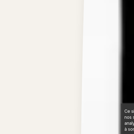
Ce s
nos 
anal
à son