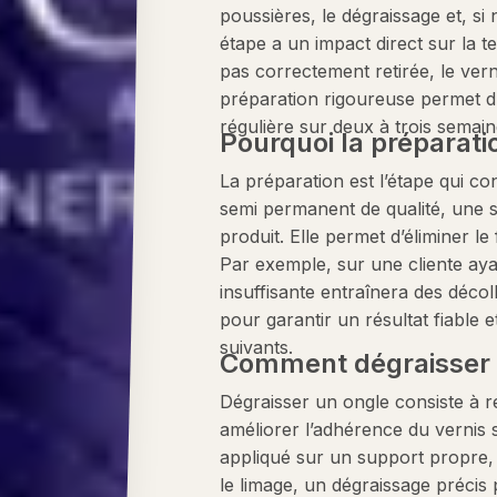
poussières, le dégraissage et, si
étape a un impact direct sur la t
pas correctement retirée, le verni
préparation rigoureuse permet d’é
régulière sur deux à trois semain
Pourquoi la préparatio
La préparation est l’étape qui c
semi permanent de qualité, une 
produit. Elle permet d’éliminer le
Par exemple, sur une cliente ay
insuffisante entraînera des décol
pour garantir un résultat fiable e
suivants.
Comment dégraisser 
Dégraisser un ongle consiste à ret
améliorer l’adhérence du vernis s
appliqué sur un support propre, 
le limage, un dégraissage précis 