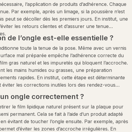
 nécessaire, l’application de produits d’adhérence. Chaque
enue. Par exemple, après un limage, si la poussière n’est
s peut se décoller dès les premiers jours. En institut, une
viter les retours clientes et d’assurer une tenue
es.
n de l’ongle est-elle essentielle ?
onditionne toute la tenue de la pose. Même avec un vernis
surface mal préparée empêche l’adhérence correcte du
 film gras naturel et les impuretés qui bloquent l’accroche.
ant les mains humides ou grasses, une préparation
lements rapides. En institut, cette étape est déterminante
t éviter les corrections inutiles lors des rendez-vous
un ongle correctement ?
irer le film lipidique naturel présent sur la plaque pour
emi permanent. Cela se fait à l’aide d’un produit adapté
en évitant de toucher l’ongle ensuite. Par exemple, après
permet d’éviter les zones d’accroche irrégulières. En