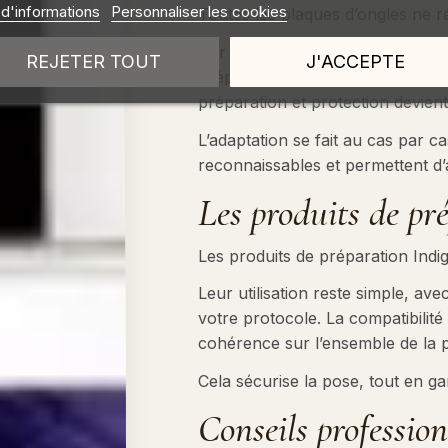
 d'informations
Personnaliser les cookies
Toutes les plaques d’ongles ne 
Sur un ongle gras, l’adhérence peu
REJETER TOUT
J'ACCEPTE
préparation trop agressive peut f
préparation et protection devient 
L’adaptation se fait au cas par ca
reconnaissables et permettent d’a
Les produits de pr
Les produits de préparation Indi
Leur utilisation reste simple, av
votre protocole. La compatibilit
cohérence sur l’ensemble de la p
Cela sécurise la pose, tout en ga
Conseils professio