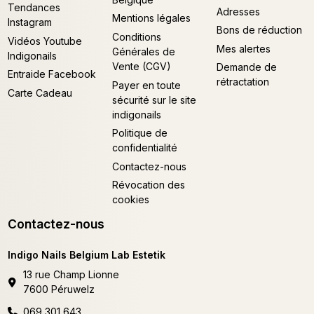
Tendances
Adresses
Mentions légales
Instagram
Bons de réduction
Conditions
Vidéos Youtube
Mes alertes
Générales de
Indigonails
Vente (CGV)
Demande de
Entraide Facebook
rétractation
Payer en toute
Carte Cadeau
sécurité sur le site
indigonails
Politique de
confidentialité
Contactez-nous
Révocation des
cookies
Contactez-nous
Indigo Nails Belgium Lab Estetik
13 rue Champ Lionne
7600 Péruwelz
069 301 643