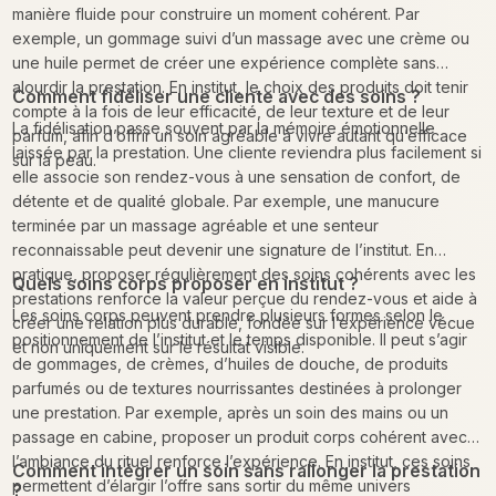
manière fluide pour construire un moment cohérent. Par
exemple, un gommage suivi d’un massage avec une crème ou
une huile permet de créer une expérience complète sans
alourdir la prestation. En institut, le choix des produits doit tenir
Comment fidéliser une cliente avec des soins ?
compte à la fois de leur efficacité, de leur texture et de leur
La fidélisation passe souvent par la mémoire émotionnelle
parfum, afin d’offrir un soin agréable à vivre autant qu’efficace
laissée par la prestation. Une cliente reviendra plus facilement si
sur la peau.
elle associe son rendez-vous à une sensation de confort, de
détente et de qualité globale. Par exemple, une manucure
terminée par un massage agréable et une senteur
reconnaissable peut devenir une signature de l’institut. En
pratique, proposer régulièrement des soins cohérents avec les
Quels soins corps proposer en institut ?
prestations renforce la valeur perçue du rendez-vous et aide à
Les soins corps peuvent prendre plusieurs formes selon le
créer une relation plus durable, fondée sur l’expérience vécue
positionnement de l’institut et le temps disponible. Il peut s’agir
et non uniquement sur le résultat visible.
de gommages, de crèmes, d’huiles de douche, de produits
parfumés ou de textures nourrissantes destinées à prolonger
une prestation. Par exemple, après un soin des mains ou un
passage en cabine, proposer un produit corps cohérent avec
l’ambiance du rituel renforce l’expérience. En institut, ces soins
Comment intégrer un soin sans rallonger la prestation
permettent d’élargir l’offre sans sortir du même univers
?