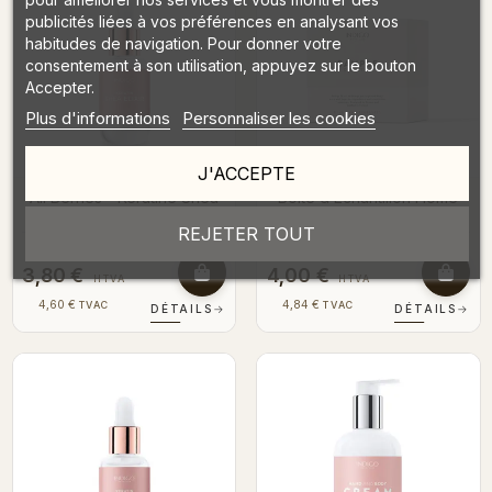
publicités liées à vos préférences en analysant vos
habitudes de navigation. Pour donner votre
consentement à son utilisation, appuyez sur le bouton
Accepter.
Plus d'informations
Personnaliser les cookies
J'ACCEPTE
All Berries - Kératine Shea
Boîte d’Échantillon Home
Elixir 8ml
Spa
REJETER TOUT
3,80 €
4,00 €
HTVA
HTVA
4,60 €
4,84 €
TVAC
TVAC
DÉTAILS
→
DÉTAILS
→