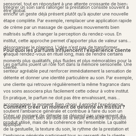
sensoriel, tout en répondant à une attente croissante de bien-
Intégrer un soin sans rallonger la prestation consiste souvent à
être global.
enrichir un geste déjà présent plutôt qu’à ajouter une nouvelle
étape complète. Par exemple, remplacer une application rapide
de crème par un massage de quelques mouvements bien
maîtrisés suffit à changer la perception du rendez-vous. En
institut, cette approche permet d’apporter plus de valeur sans
désorganiser le planning. L’idée n’est pas de transformer
Pourquoi les parfums influencent l’expérience cliente
chaque rendez-vous en rituel long, mais de rendre certains
?
moments plus qualitatifs, plus fluides et plus mémorables pour la
Les parfums jouent un rôle fort dans la mémoire sensorielle. Une
cliente.
senteur agréable peut renforcer immédiatement la sensation de
détente et donner une identité particulière au soin. Par exemple,
une cliente qui retrouve régulièrement la même fragrance dans
vos soins associera plus facilement cette odeur à votre institut.
En pratique, le parfum ne doit pas être envahissant, mais
accompagner le moment. Bien choisi, il enrichit l’expérience,
Comment créer un moment de détente en institut ?
soutient l’ambiance générale et contribue à faire du soin un
Créer un moment de détente ne dépend pas uniquement du
souvenir positif, bien au-delà de la seule efficacité du produit
produit utilisé, mais de la cohérence de l’ensemble. La qualité
appliqué.
de la gestuelle, la texture du soin, le rythme de la prestation et
l’ambiance générale participent tous au ressenti de la cliente.