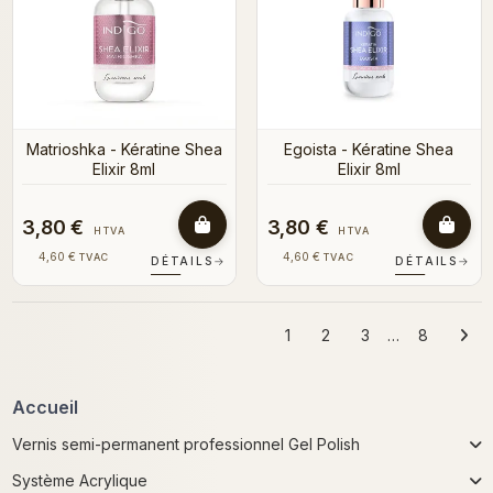
Matrioshka - Kératine Shea
Egoista - Kératine Shea
Elixir 8ml
Elixir 8ml
3,80 €
3,80 €
HTVA
HTVA
4,60 €
4,60 €
TVAC
TVAC
DÉTAILS
→
DÉTAILS
→
1
2
3
…
8
Accueil
Vernis semi-permanent professionnel Gel Polish
Système Acrylique