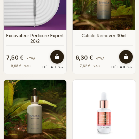
Excavateur Pedicure Expert
Cuticle Remover 30ml
20/2
7,50 €
6,30 €
HTVA
HTVA
9,08 €
7,62 €
TVAC
TVAC
DÉTAILS
→
DÉTAILS
→