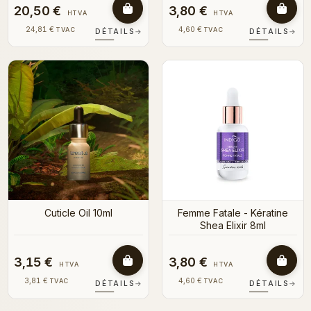
20,50 €
3,80 €
HTVA
HTVA
24,81 €
4,60 €
TVAC
TVAC
DÉTAILS
→
DÉTAILS
→
Cuticle Oil 10ml
Femme Fatale - Kératine
Shea Elixir 8ml
3,15 €
3,80 €
HTVA
HTVA
3,81 €
4,60 €
TVAC
TVAC
DÉTAILS
→
DÉTAILS
→