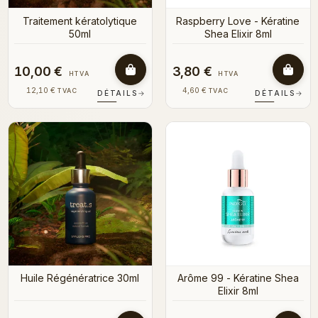
Traitement kératolytique
Raspberry Love - Kératine
50ml
Shea Elixir 8ml
10,00 €
3,80 €
HTVA
HTVA
12,10 €
4,60 €
TVAC
TVAC
DÉTAILS
→
DÉTAILS
→
Huile Régénératrice 30ml
Arôme 99 - Kératine Shea
Elixir 8ml