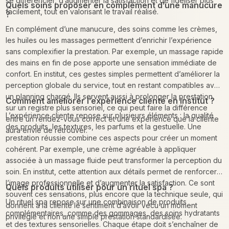
se différencier, d’augmenter la satisfaction et de fidéliser plus
Quels soins proposer en complément d’une manucure
facilement, tout en valorisant le travail réalisé.
?
En complément d’une manucure, des soins comme les crèmes,
les huiles ou les massages permettent d’enrichir l’expérience
sans complexifier la prestation. Par exemple, un massage rapide
des mains en fin de pose apporte une sensation immédiate de
confort. En institut, ces gestes simples permettent d’améliorer la
perception globale du service, tout en restant compatibles avec
un planning chargé. Ils servent aussi à prolonger la prestation
Comment améliorer l’expérience cliente en institut ?
sur un registre plus sensoriel, ce qui peut faire la différence
L’expérience cliente repose sur plusieurs éléments : la qualité
entre un rendez-vous correct et une expérience que la cliente
des produits, les textures, les parfums et la gestuelle. Une
aura envie de retrouver.
prestation réussie combine ces aspects pour créer un moment
cohérent. Par exemple, une crème agréable à appliquer
associée à un massage fluide peut transformer la perception du
soin. En institut, cette attention aux détails permet de renforcer
l’image professionnelle et d’augmenter la satisfaction. Ce sont
Quels produits utiliser pour un rituel spa ?
souvent ces sensations, plus encore que la technique seule, qui
Un rituel spa repose sur une combinaison de produits
donnent à la cliente le sentiment d’avoir vécu un moment
complémentaires, comme des gommages, des soins hydratants
privilégié et non une simple prestation standardisée.
et des textures sensorielles. Chaque étape doit s’enchaîner de