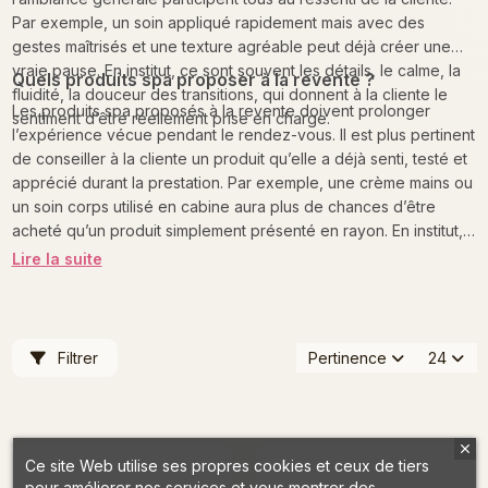
Par exemple, un soin appliqué rapidement mais avec des
gestes maîtrisés et une texture agréable peut déjà créer une
vraie pause. En institut, ce sont souvent les détails, le calme, la
Quels produits spa proposer à la revente ?
fluidité, la douceur des transitions, qui donnent à la cliente le
Les produits spa proposés à la revente doivent prolonger
sentiment d’être réellement prise en charge.
l’expérience vécue pendant le rendez-vous. Il est plus pertinent
de conseiller à la cliente un produit qu’elle a déjà senti, testé et
apprécié durant la prestation. Par exemple, une crème mains ou
un soin corps utilisé en cabine aura plus de chances d’être
acheté qu’un produit simplement présenté en rayon. En institut,
cette logique de continuité renforce la cohérence du conseil,
Lire la suite
valorise votre expertise et permet à la cliente de prolonger
chez elle les sensations positives associées à son passage.
Filtrer
Pertinence
24
Ce site Web utilise ses propres cookies et ceux de tiers
pour améliorer nos services et vous montrer des