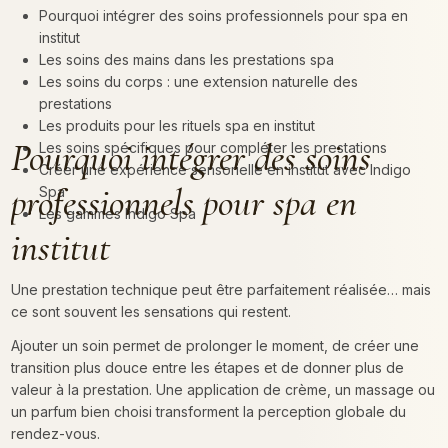
Pourquoi intégrer des soins professionnels pour spa en
institut
Les soins des mains dans les prestations spa
Les soins du corps : une extension naturelle des
prestations
Les produits pour les rituels spa en institut
Pourquoi intégrer des soins
Les soins spécifiques pour compléter les prestations
Créer une expérience sensorielle en institut avec Indigo
professionnels pour spa en
Spa
Les gammes Indigo Spa
institut
Une prestation technique peut être parfaitement réalisée… mais
ce sont souvent les sensations qui restent.
Ajouter un soin permet de prolonger le moment, de créer une
transition plus douce entre les étapes et de donner plus de
valeur à la prestation. Une application de crème, un massage ou
un parfum bien choisi transforment la perception globale du
rendez-vous.