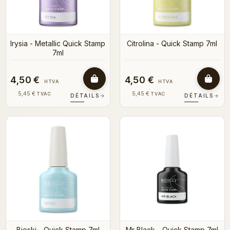
Irysia - Metallic Quick Stamp
Citrolina - Quick Stamp 7ml
7ml
4,50 €
4,50 €
HTVA
HTVA
5,45 €
5,45 €
TVAC
TVAC
DÉTAILS
→
DÉTAILS
→
Bieski - Quick Stamp 7ml
Mr Black - Quick Stamp 7ml