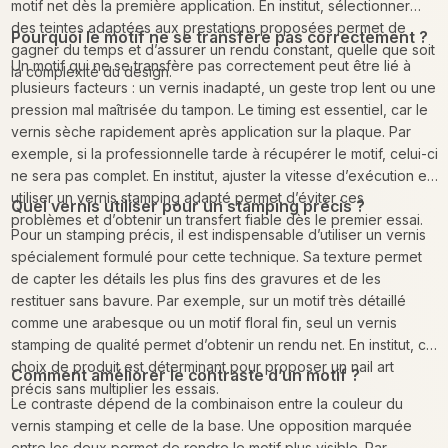
motif net dès la première application. En institut, sélectionner
des teintes adaptées aux prestations proposées permet de
Pourquoi le motif ne se transfère pas correctement ?
gagner du temps et d’assurer un rendu constant, quelle que soit
Un motif qui ne se transfère pas correctement peut être lié à
la complexité du design.
plusieurs facteurs : un vernis inadapté, un geste trop lent ou une
pression mal maîtrisée du tampon. Le timing est essentiel, car le
vernis sèche rapidement après application sur la plaque. Par
exemple, si la professionnelle tarde à récupérer le motif, celui-ci
ne sera pas complet. En institut, ajuster la vitesse d’exécution et
utiliser un vernis stamping adapté permet d’éviter ces
Quel vernis utiliser pour un stamping précis ?
problèmes et d’obtenir un transfert fiable dès le premier essai.
Pour un stamping précis, il est indispensable d’utiliser un vernis
spécialement formulé pour cette technique. Sa texture permet
de capter les détails les plus fins des gravures et de les
restituer sans bavure. Par exemple, sur un motif très détaillé
comme une arabesque ou un motif floral fin, seul un vernis
stamping de qualité permet d’obtenir un rendu net. En institut, ce
choix de produit est déterminant pour proposer un nail art
Comment améliorer le contraste d’un motif ?
précis sans multiplier les essais.
Le contraste dépend de la combinaison entre la couleur du
vernis stamping et celle de la base. Une opposition marquée
entre les deux permet de rendre le motif plus visible. Par