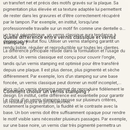
un transfert net et précis des motifs gravés sur la plaque. Sa
pigmentation plus élevée et sa texture adaptée lui permettent
de rester dans les gravures et d’être correctement récupéré
par le tampon. Par exemple, en institut, lorsqu’une
professionnelle travaille sur un motif fin comme une dentelle ou
un tracé géométrique, un vernis classique aura tendance à
Quelle différence entre vernis classique et vernis
donner un résultat flou. Utiliser un vernis stamping garantit un
stamping ?
rendu lisible, régulier et reproductible sur toutes les clientes.
La différence principale réside dans la formulation et l’usage du
produit. Un vernis classique est conçu pour couvrir l’ongle,
tandis qu’un vernis stamping est optimisé pour être transféré
depuis une plaque. Il est plus dense, plus pigmenté et sèche
différemment. Par exemple, lors d’un stamping sur une base
foncée, un vernis classique peut donner un motif incomplet,
alors qu’un vernis stamping permet de reproduire fidèlement le
Comment choisir un vernis stamping ?
design. En institut, cette différence est essentielle pour garantir
Le choix d’un vernis stamping repose sur plusieurs critères,
un résultat propre et professionnel.
notamment la pigmentation, la fluidité et le contraste avec la
base. Un bon vernis doit être suffisamment opaque pour rendre
le motif visible sans nécessiter plusieurs passages. Par exemple,
sur une base noire, un vernis clair très pigmenté permettra un