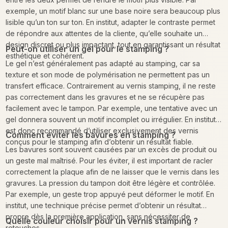
exemple, un motif blanc sur une base noire sera beaucoup plus
lisible qu’un ton sur ton. En institut, adapter le contraste permet
de répondre aux attentes de la cliente, qu’elle souhaite un
design discret ou plus impactant, tout en garantissant un résultat
Peut-on utiliser un gel pour le stamping ?
esthétique et cohérent.
Le gel n’est généralement pas adapté au stamping, car sa
texture et son mode de polymérisation ne permettent pas un
transfert efficace. Contrairement au vernis stamping, il ne reste
pas correctement dans les gravures et ne se récupère pas
facilement avec le tampon. Par exemple, une tentative avec un
gel donnera souvent un motif incomplet ou irrégulier. En institut, il
est donc recommandé d’utiliser exclusivement des vernis
Comment éviter les bavures en stamping ?
conçus pour le stamping afin d’obtenir un résultat fiable.
Les bavures sont souvent causées par un excès de produit ou
un geste mal maîtrisé. Pour les éviter, il est important de racler
correctement la plaque afin de ne laisser que le vernis dans les
gravures. La pression du tampon doit être légère et contrôlée.
Par exemple, un geste trop appuyé peut déformer le motif. En
institut, une technique précise permet d’obtenir un résultat
propre dès la première application, sans nécessiter de
Quelle couleur choisir pour un vernis stamping ?
retouches.