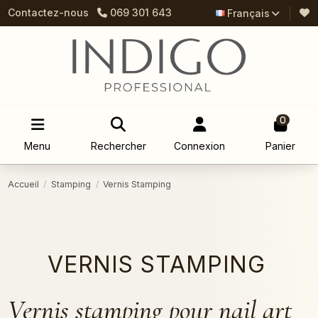
Contactez-nous
069 301 643
Français
0
Menu
Rechercher
Connexion
Panier
Accueil
Stamping
Vernis Stamping
VERNIS STAMPING
Vernis stamping pour nail art