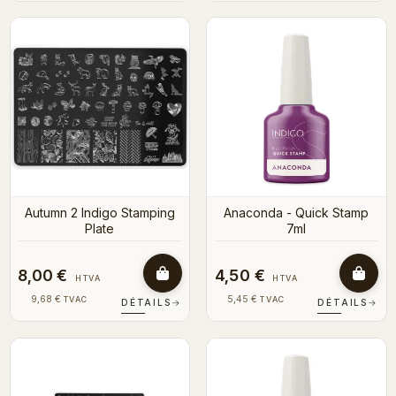
Autumn 2 Indigo Stamping
Anaconda - Quick Stamp
Plate
7ml
8,00 €
4,50 €
HTVA
HTVA
9,68 €
5,45 €
TVAC
TVAC
DÉTAILS
→
DÉTAILS
→