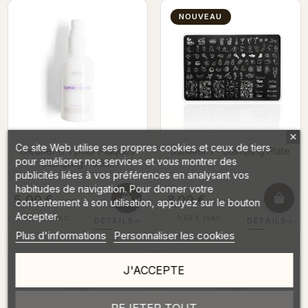
NOUVEAU
Ce site Web utilise ses propres cookies et ceux de tiers
Cleaner n°1 pour Plaques
Summer 1 - Stamping Plate
pour améliorer nos services et vous montrer des
Stamping - 50ml
publicités liées à vos préférences en analysant vos
habitudes de navigation. Pour donner votre
5,00 €
8,00 €
consentement à son utilisation, appuyez sur le bouton
HTVA
HTVA
Accepter.
6,05 €
9,68 €
TVAC
TVAC
DÉTAILS
→
DÉTAILS
→
Plus d'informations
Personnaliser les cookies
J'ACCEPTE