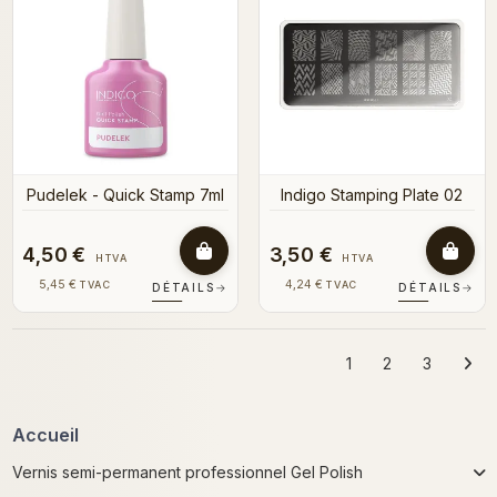
Pudelek - Quick Stamp 7ml
Indigo Stamping Plate 02
4,50 €
3,50 €
HTVA
HTVA
5,45 €
4,24 €
TVAC
TVAC
DÉTAILS
→
DÉTAILS
→
1
2
3
Accueil
Vernis semi-permanent professionnel Gel Polish