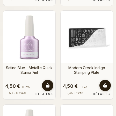
DÉTAILS
→
DÉTAILS
→
Satino Blue - Metallic Quick
Modern Greek Indigo
Stamp 7ml
Stamping Plate
4,50 €
4,50 €
HTVA
HTVA
5,45 €
5,45 €
TVAC
TVAC
DÉTAILS
→
DÉTAILS
→