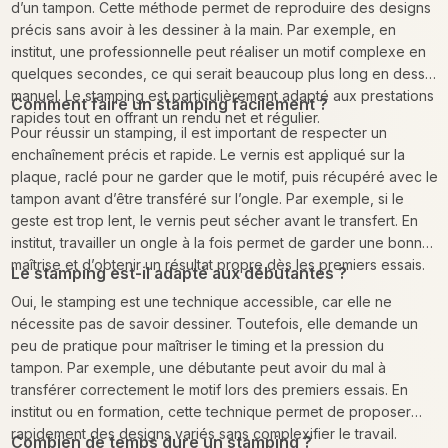
d’un tampon. Cette méthode permet de reproduire des designs
précis sans avoir à les dessiner à la main. Par exemple, en
institut, une professionnelle peut réaliser un motif complexe en
quelques secondes, ce qui serait beaucoup plus long en dessin
manuel. Le stamping est particulièrement adapté aux prestations
Comment faire un stamping facilement ?
rapides tout en offrant un rendu net et régulier.
Pour réussir un stamping, il est important de respecter un
enchaînement précis et rapide. Le vernis est appliqué sur la
plaque, raclé pour ne garder que le motif, puis récupéré avec le
tampon avant d’être transféré sur l’ongle. Par exemple, si le
geste est trop lent, le vernis peut sécher avant le transfert. En
institut, travailler un ongle à la fois permet de garder une bonne
maîtrise et d’obtenir un résultat propre dès les premiers essais.
Le stamping est-il adapté aux débutantes ?
Oui, le stamping est une technique accessible, car elle ne
nécessite pas de savoir dessiner. Toutefois, elle demande un
peu de pratique pour maîtriser le timing et la pression du
tampon. Par exemple, une débutante peut avoir du mal à
transférer correctement le motif lors des premiers essais. En
institut ou en formation, cette technique permet de proposer
rapidement des designs variés sans complexifier le travail.
Combien de temps dure un stamping ?