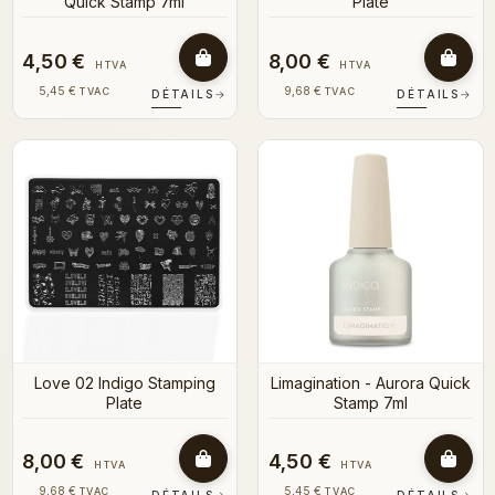
Quick Stamp 7ml
Plate
4,50 €
8,00 €
HTVA
HTVA
5,45 €
9,68 €
TVAC
TVAC
DÉTAILS
→
DÉTAILS
→
Love 02 Indigo Stamping
Limagination - Aurora Quick
Plate
Stamp 7ml
8,00 €
4,50 €
HTVA
HTVA
9,68 €
5,45 €
TVAC
TVAC