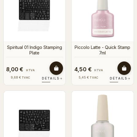
Spiritual 01 Indigo Stamping
Piccolo Latte - Quick Stamp
Plate
7ml
8,00 €
4,50 €
HTVA
HTVA
9,68 €
5,45 €
TVAC
TVAC
DÉTAILS
→
DÉTAILS
→