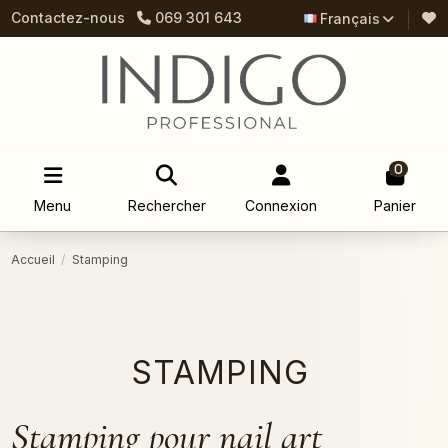
Contactez-nous
069 301 643
Français
0
Menu
Rechercher
Connexion
Panier
Accueil
Stamping
STAMPING
Stamping pour nail art