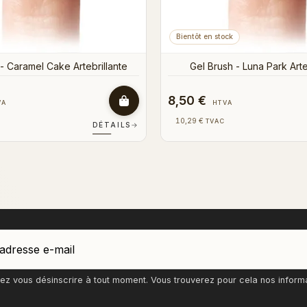
8,50 €
VA
HTVA
10,29 €
TVAC
DÉTAILS
→
z vous désinscrire à tout moment. Vous trouverez pour cela nos informati