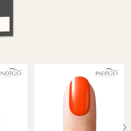
Brush 5ml
Gel Brush - Black Poison Artebrillante