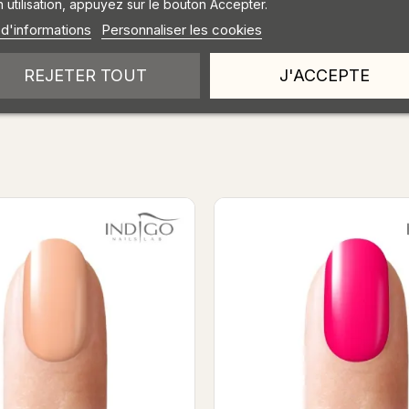
 utilisation, appuyez sur le bouton Accepter.
 d'informations
Personnaliser les cookies
REJETER TOUT
J'ACCEPTE
ck
ush - Mokka Artebrillante
White Artebrillante - Gel 