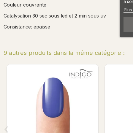
à son
Couleur couvrante
Plus
Catalysation 30 sec sous led et 2 min sous uv
Consistance: épaisse
9 autres produits dans la même catégorie :
Bientôt en stock
Bientôt en sto
Gel Brush - Bella Armata Artebrillante
Gel Br