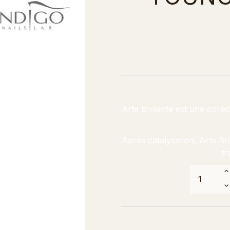
Arte Brillante est une coll
Après catalysation, Arte Br
tr