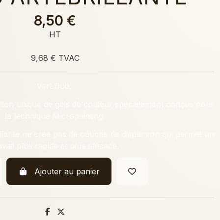
8,50 €
HT
9,68 € TVAC
Vert fluo.
ection unique de gels de couleur spécialement conçus pour
la technique Micropainting.
illante ne crée pas de couche de dispersion qui permet un
avail plus rapide et plus efficace.
Ajouter au panier