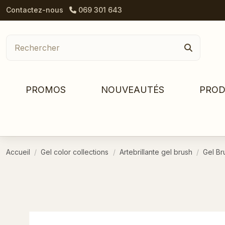
Contactez-nous
069 301 643
PROMOS
NOUVEAUTÉS
PROD
Accueil
Gel color collections
Artebrillante gel brush
Gel Br