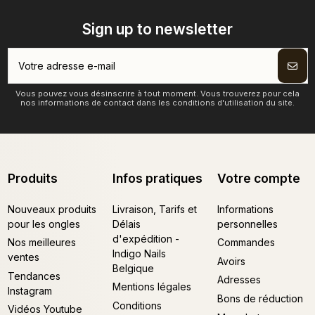
Sign up to newsletter
Vous pouvez vous désinscrire à tout moment. Vous trouverez pour cela
nos informations de contact dans les conditions d'utilisation du site.
Produits
Infos pratiques
Votre compte
Nouveaux produits
Livraison, Tarifs et
Informations
pour les ongles
Délais
personnelles
d'expédition -
Nos meilleures
Commandes
Indigo Nails
ventes
Avoirs
Belgique
Tendances
Adresses
Mentions légales
Instagram
Bons de réduction
Conditions
Vidéos Youtube