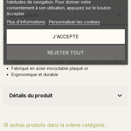
habitudes de navigation. Pour donner votre
consentement à son utilisation, appuyez sur le bouton
Accepter.
Description
Plus d'informations
Personnaliser les cookies
J'ACCEPTE
Caractéristiques :
Forme de cône (bleu) pour une précision optimale
REJETER TOUT
Retire doucement et rapidement la couche de vernis
Facilite le travail autour des cuticules et sous le bord libre
Fabriqué en acier inoxydable plaqué or
Ergonomique et durable
Détails du produit
16 autres produits dans la même catégorie :