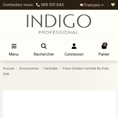
Contactez-nous
069 301 643
Français
0
Menu
Rechercher
Connexion
Panier
Accueil
Accessoires
Carbides
Pane Golden Carbide By Kate
Zett