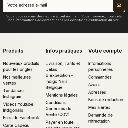
Vous pouvez vous désinscrire à tout moment. Vous trouverez pour cela
nos informations de contact dans les conditions d'utilisation du site.
Produits
Infos pratiques
Votre compte
Nouveaux produits
Livraison, Tarifs et
Informations
pour les ongles
Délais
personnelles
d'expédition -
Nos meilleures
Commandes
Indigo Nails
ventes
Avoirs
Belgique
Tendances
Adresses
Mentions légales
Instagram
Bons de réduction
Conditions
Vidéos Youtube
Mes alertes
Générales de
Indigonails
Vente (CGV)
Demande de
Entraide Facebook
rétractation
Payer en toute
Carte Cadeau