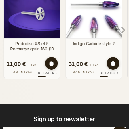
le 2
14,00 €
15,50 €
HTVA
HTVA
16,94 €
18,76 €
TVAC
TVAC
AILS
→
DÉTAILS
→
DÉTAIL
Sign up to newsletter