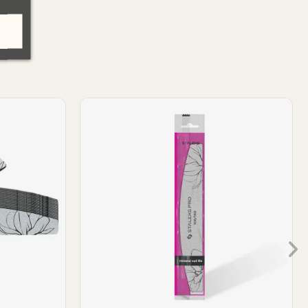
 (1pc)
Buffer Staleks 100/180 (1pc)