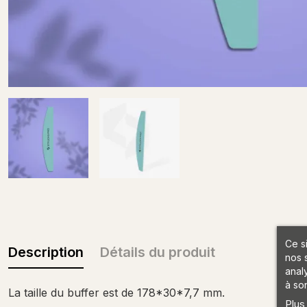
Ce s
Description
Détails du produit
nos 
anal
à son
La taille du buffer est de 178*30*7,7 mm.
Plus