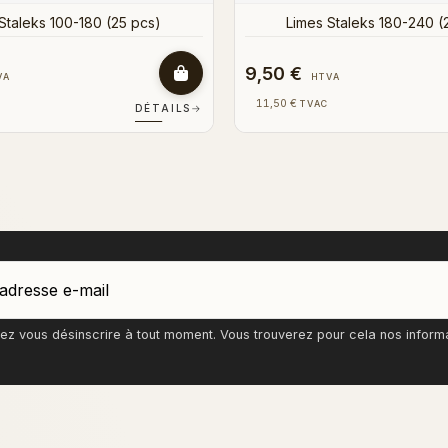
s Staleks 100-180 (1pc)
0,60 €
VA
HTVA
0,73 €
TVAC
DÉTAILS
→
z vous désinscrire à tout moment. Vous trouverez pour cela nos informati