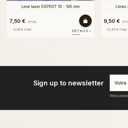
Limes Staleks 180-240 (25 pcs)
Lime
9,50 €
0,60 €
HTVA
HT
11,50 €
0,73 €
TVAC
TVAC
DÉTAILS
→
Sign up to newsletter
Vous pouve