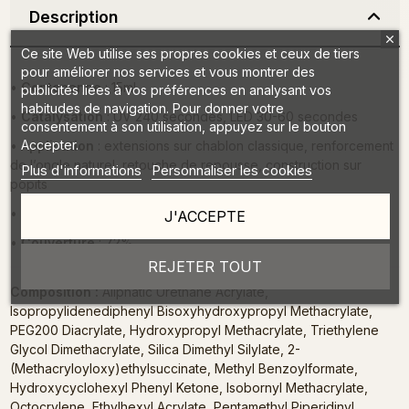
Description
Ce site Web utilise ses propres cookies et ceux de tiers
pour améliorer nos services et vous montrer des
•
Contenance
: 15ml
publicités liées à vos préférences en analysant vos
habitudes de navigation. Pour donner votre
•
Catalysation
: UV 240 secondes, LED 30-60 secondes
consentement à son utilisation, appuyez sur le bouton
Accepter.
•
Application
: extensions sur chablon classique, renforcement
de l’ongle naturel, retouche de repousse, construction sur
Plus d'informations
Personnaliser les cookies
popits
•
Consistance
: dense
J'ACCEPTE
•
Couverture
: 72%
REJETER TOUT
Composition :
Aliphatic Urethane Acrylate,
Isopropylidenediphenyl Bisoxyhydroxypropyl Methacrylate,
PEG200 Diacrylate, Hydroxypropyl Methacrylate, Triethylene
Glycol Dimethacrylate, Silica Dimethyl Silylate, 2-
(Methacryloyloxy)ethylsuccinate, Methyl Benzoylformate,
Hydroxycyclohexyl Phenyl Ketone, Isobornyl Methacrylate,
Octocrylene, Ethylhexyl Acrylate, Pentamethyl Piperidinyl