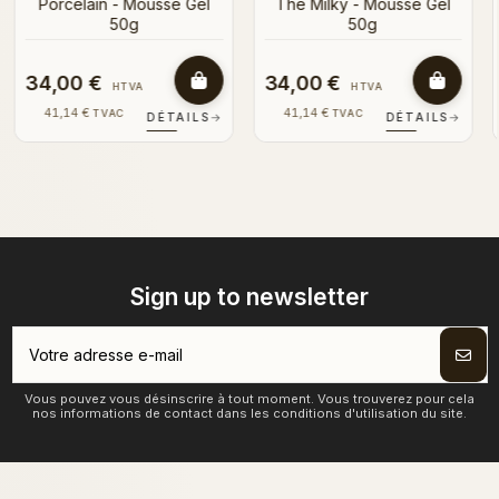
Gel
16,00 €
34,00 €
HTVA
HTVA
19,36 €
41,14 €
TVAC
TVAC
ILS
→
DÉTAILS
→
DÉTAILS
Sign up to newsletter
Vous pouvez vous désinscrire à tout moment. Vous trouverez pour cela
nos informations de contact dans les conditions d'utilisation du site.