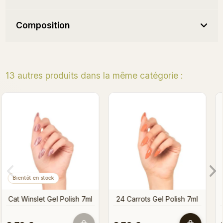
Composition
13 autres produits dans la même catégorie :
Cat Eye Magnet 02
Cat Eye Magnet 05
ml