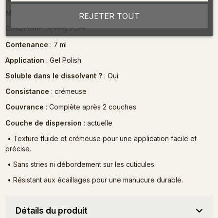
MULTILED Lampe 36 W
: 30 secondes
REJETER TOUT
Collection
: Spring 2025
Contenance
: 7 ml
Application
: Gel Polish
Soluble dans le dissolvant ?
: Oui
Consistance
: crémeuse
Couvrance
: Complète après 2 couches
Couche de dispersion
: actuelle
•
Texture fluide et crémeuse pour une application facile et
précise.
•
Sans stries ni débordement sur les cuticules.
•
Résistant aux écaillages pour une manucure durable.
Détails du produit