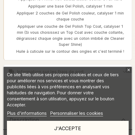
Appliquer une base Gel Polish, catalyser 1 min
Appliquer 2 couches de Gel Polish couleur, catalyser 1 min
chaque couche
Appliquer une couche de Gel Polish Top Coat, catalyser 1
min (Si vous choisissez un Top Coat avec couche collante,
dégraissez chaque ongle avec un coton imbibé de Cleaner
Super Shine)
Huile à cuticule sur le contour des ongles et c'est terminé !
Information sur les frais de port
Ce site Web utilise ses propres cookies et ceux de tiers
pour améliorer nos services et vous montrer des
publicités liées à vos préférences en analysant vos
habitudes de navigation. Pour donner votre
consentement à son utilisation, appuyez sur le bouton
Accepter.
Plus d'informations
Personnaliser les cookies
Description
J'ACCEPTE