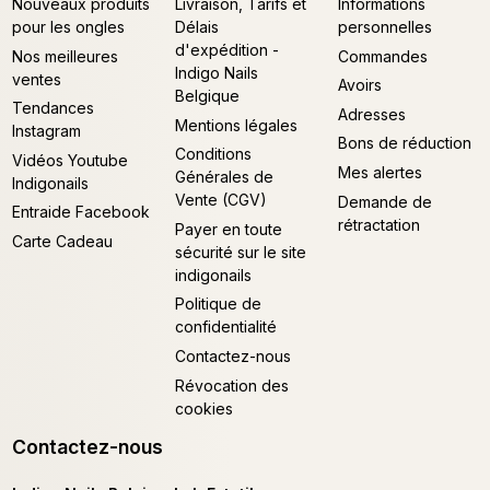
Nouveaux produits
Livraison, Tarifs et
Informations
pour les ongles
Délais
personnelles
d'expédition -
Nos meilleures
Commandes
Indigo Nails
ventes
Avoirs
Belgique
Tendances
Adresses
Mentions légales
Instagram
Bons de réduction
Conditions
Vidéos Youtube
Mes alertes
Générales de
Indigonails
Vente (CGV)
Demande de
Entraide Facebook
rétractation
Payer en toute
Carte Cadeau
sécurité sur le site
indigonails
Politique de
confidentialité
Contactez-nous
Révocation des
cookies
Contactez-nous