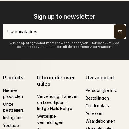
Sign up to newsletter
U kunt op elk gewenst moment weer uitschrijven. Hiervoor kunt u de
contactgegevens gebruiken uit de algemene voorwaarden.
Produits
Informatie over
Uw account
utiles
Nieuwe
Persoonlijke Info
producten
Verzending, Tarieven
Bestellingen
en Levertijden -
Onze
Creditnota's
Indigo Nails België
bestsellers
Adressen
Wettelijke
Instagram
Waardebonnen
vermeldingen
Youtube
Mijn notificaties