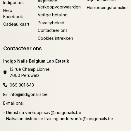
Algemene
Indigonails
Verkoopvoorwaarden
Herroepingsformulier
Help
Veilige betaling
Facebook
Privacybeleid
Cadeau kaart
Contacteer ons
Cookies intrekken
Contacteer ons
Indigo Nails Belgium Lab Estetik
13 rue Champ Lionne
7600 Péruwelz
069 301 643
info@indigonails.be
E-mail ons:
- Dienst na verkoop:
sav@indigonails.be
- Nailsalon distributie training anders:
info@indigonails.be