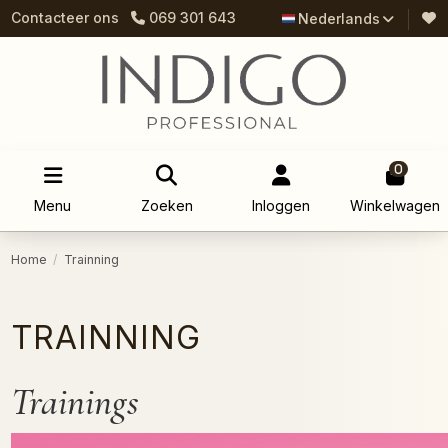
Contacteer ons
069 301 643
Nederlands
0
Menu
Zoeken
Inloggen
Winkelwagen
Home
Trainning
TRAINNING
Trainings