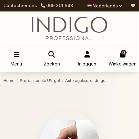
Contacteer ons
069 301 643
Nederlands
0
Menu
Zoeken
Inloggen
Winkelwagen
Home
Professionele UV-gel
Auto egaliserende gel