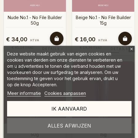
Nude No.1 - No File Builder
Beige No.1 - No File Builder
50g
15g
€ 34,00
€ 16,00
HTVA
HTVA
€ 41,14
€ 19,36
TVAC
TVAC
DÉTAILS
→
DÉTAILS
→
Deze website maakt gebruik van eigen cookies en
cookies van derden om onze diensten te verbeteren en
om u advertenties te tonen die verband houden met uw
NIEUW
voorkeuren door uw surfgedrag te analyseren. Om uw
toestemming te geven voor het gebruik ervan, drukt u
op de knop Accepteren.
Meer informatie
Cookies aanpassen
IK AANVAARD
ALLES AFWIJZEN
Beige No.1 - No File Builder
Pink No.1 - No File Builder
50g
15g