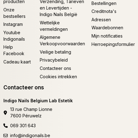
producten
Verzending, Tarieven
Bestellingen
en Levertijden -
Onze
Creditnota's
Indigo Nails België
bestsellers
Adressen
Wettelijke
Instagram
Waardebonnen
vermeldingen
Youtube
Mijn notificaties
Algemene
Indigonails
Verkoopvoorwaarden
Herroepingsformulier
Help
Veilige betaling
Facebook
Privacybeleid
Cadeau kaart
Contacteer ons
Cookies intrekken
Contacteer ons
Indigo Nails Belgium Lab Estetik
13 rue Champ Lionne
7600 Péruwelz
069 301 643
info@indigonails.be