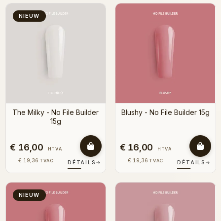
NIEUW
The Milky - No File Builder
Blushy - No File Builder 15g
15g
€ 16,00
€ 16,00
HTVA
HTVA
€ 19,36
€ 19,36
TVAC
TVAC
DÉTAILS
→
DÉTAILS
→
NIEUW