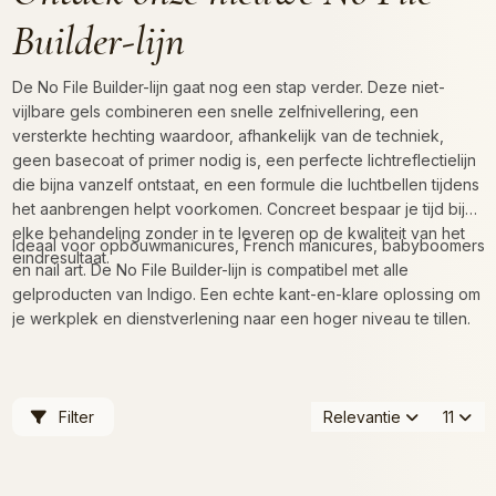
Builder-lijn
De No File Builder-lijn gaat nog een stap verder. Deze niet-
vijlbare gels combineren een snelle zelfnivellering, een
versterkte hechting waardoor, afhankelijk van de techniek,
geen basecoat of primer nodig is, een perfecte lichtreflectielijn
die bijna vanzelf ontstaat, en een formule die luchtbellen tijdens
het aanbrengen helpt voorkomen. Concreet bespaar je tijd bij
elke behandeling zonder in te leveren op de kwaliteit van het
Ideaal voor opbouwmanicures, French manicures, babyboomers
eindresultaat.
en nail art. De No File Builder-lijn is compatibel met alle
gelproducten van Indigo. Een echte kant-en-klare oplossing om
je werkplek en dienstverlening naar een hoger niveau te tillen.
Filter
Relevantie
11