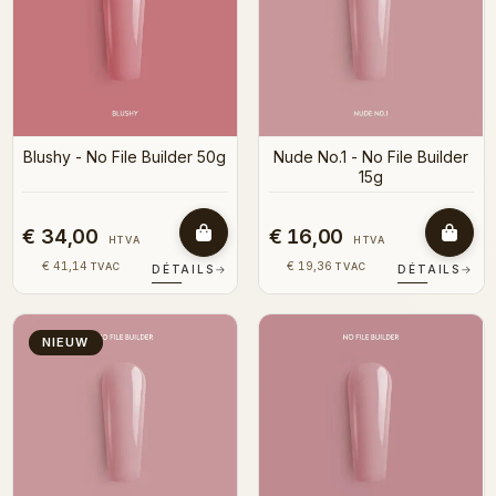
Blushy - No File Builder 50g
Nude No.1 - No File Builder
15g
€ 34,00
€ 16,00
HTVA
HTVA
€ 41,14
€ 19,36
TVAC
TVAC
DÉTAILS
→
DÉTAILS
→
NIEUW