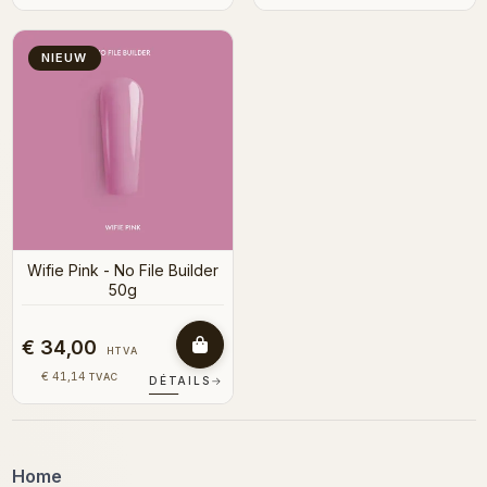
NIEUW
Wifie Pink - No File Builder
50g
€ 34,00
HTVA
€ 41,14
TVAC
DÉTAILS
→
Home