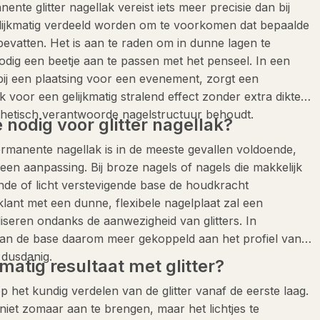
te glitter nagellak vereist iets meer precisie dan bij
elijkmatig verdeeld worden om te voorkomen dat bepaalde
r bevatten. Het is aan te raden om in dunne lagen te
odig een beetje aan te passen met het penseel. In een
bij een plaatsing voor een evenement, zorgt een
voor een gelijkmatig stralend effect zonder extra dikte,
sthetisch verantwoorde nagelstructuur behoudt.
 nodig voor glitter nagellak?
manente nagellak is in de meeste gevallen voldoende,
een aanpassing. Bij broze nagels of nagels die makkelijk
de of licht verstevigende base de houdkracht
klant met een dunne, flexibele nagelplaat zal een
liseren ondanks de aanwezigheid van glitters. In
van de base daarom meer gekoppeld aan het profiel van
 dusdanig.
kmatig resultaat met glitter?
op het kundig verdelen van de glitter vanaf de eerste laag.
niet zomaar aan te brengen, maar het lichtjes te