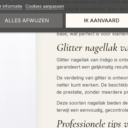
Bij een aarzelende klant biedt e
 informatie
Cookies aanpassen
volledig te veranderen. Voor een
worden aangebracht voor een geli
ALLES AFWIJZEN
IK AANVAARD
Ook glitterverloop is zeer gewild
base, wat perfect is voor klanten
Glitter nagellak v
Glitter nagellak van Indigo is 
garandeert een gelijkmatig result
De verdeling van glitter is ontw
netter kunt werken. De beschik
de prestatie, zonder meerdere p
Deze soorten nagellak bieden de m
terwijl een eenvoudig, gecontrole
Professionele tips