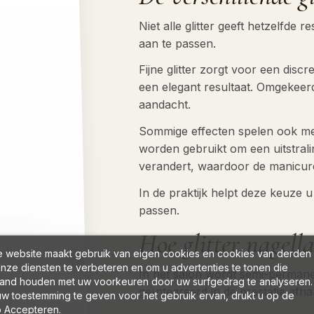
Niet alle glitter geeft hetzelfde 
aan te passen.
Fijne glitter zorgt voor een discr
een elegant resultaat. Omgekeerd 
aandacht.
Sommige effecten spelen ook met
worden gebruikt om een uitstrali
verandert, waardoor de manicure 
In de praktijk helpt deze keuze u
passen.
Hoe glitter nagella
 website maakt gebruik van eigen cookies en cookies van derden
nze diensten te verbeteren en om u advertenties te tonen die
In het salon wordt semi-permanen
and houden met uw voorkeuren door uw surfgedrag te analyseren.
geïntegreerd in de prestatie afha
w toestemming te geven voor het gebruik ervan, drukt u op de
 Accepteren.