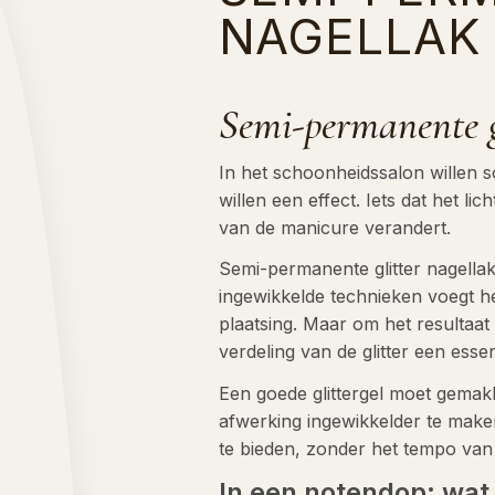
NAGELLAK
Semi-permanente gl
In het schoonheidssalon willen 
willen een effect. Iets dat het lic
van de manicure verandert.
Semi-permanente glitter nagella
ingewikkelde technieken voegt he
plaatsing. Maar om het resultaat
verdeling van de glitter een essent
Een goede glittergel moet gemakk
afwerking ingewikkelder te make
te bieden, zonder het tempo van 
In een notendop: wat