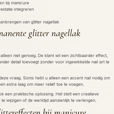
ten bij manicure
restatie integreren
aanbrengen van glitter nagellak
nente glitter nagellak
alleen niet genoeg. De klant wil een zichtbaarder effect,
 ander detail toevoegt zonder voor ingewikkelde nail art te
p deze vraag. Soms hebt u alleen een accent nail nodig om
een extra laag om meer reliëf toe te voegen.
ok een praktische oplossing. Het stelt een creatieve
te wijzigen of de werktijd aanzienlijk te verlengen.
ittereffecten bij manicure