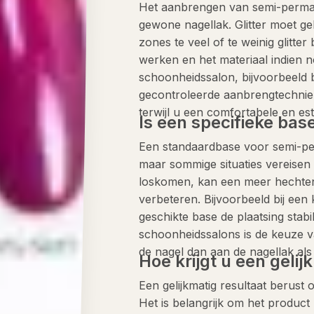
Het aanbrengen van semi-permanen
gewone nagellak. Glitter moet g
zones te veel of te weinig glitte
werken en het materiaal indien n
schoonheidssalon, bijvoorbeeld 
gecontroleerde aanbrengtechniek 
terwijl u een comfortabele en e
Is een specifieke base
Een standaardbase voor semi-per
maar sommige situaties vereisen 
loskomen, kan een meer hechten
verbeteren. Bijvoorbeeld bij een 
geschikte base de plaatsing stabi
schoonheidssalons is de keuze 
de nagel dan aan de nagellak als
Hoe krijgt u een gelij
Een gelijkmatig resultaat berust 
Het is belangrijk om het product 