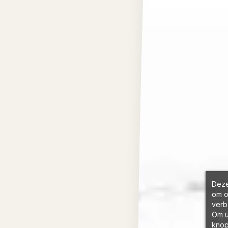
Deze
om o
verb
Om u
knop