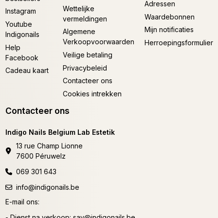
Adressen
Wettelijke
Instagram
Waardebonnen
vermeldingen
Youtube
Mijn notificaties
Algemene
Indigonails
Verkoopvoorwaarden
Herroepingsformulier
Help
Veilige betaling
Facebook
Privacybeleid
Cadeau kaart
Contacteer ons
Cookies intrekken
Contacteer ons
Indigo Nails Belgium Lab Estetik
13 rue Champ Lionne
7600 Péruwelz
069 301 643
info@indigonails.be
E-mail ons:
- Dienst na verkoop:
sav@indigonails.be