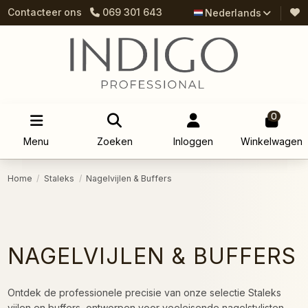
Contacteer ons
069 301 643
Nederlands
0
Menu
Zoeken
Inloggen
Winkelwagen
Home
Staleks
Nagelvijlen & Buffers
NAGELVIJLEN & BUFFERS
Ontdek de professionele precisie van onze selectie Staleks
vijlen en buffers, ontworpen voor veeleisende nagelstylisten.