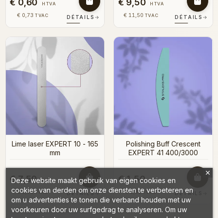
€ 0,60
€ 9,50
HTVA
HTVA
€ 0,73
€ 11,50
TVAC
TVAC
DÉTAILS
→
DÉTAILS
→
Lime laser EXPERT 10 - 165
Polishing Buff Crescent
mm
EXPERT 41 400/3000
€ 7,50
€ 1,50
Deze website maakt gebruik van eigen cookies en
HTVA
HTVA
cookies van derden om onze diensten te verbeteren en
€ 9,08
€ 1,82
TVAC
TVAC
DÉTAILS
→
DÉTAILS
→
om u advertenties te tonen die verband houden met uw
voorkeuren door uw surfgedrag te analyseren. Om uw