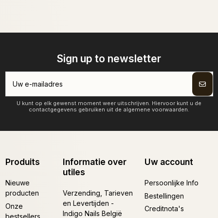
Sign up to newsletter
U kunt op elk gewenst moment weer uitschrijven. Hiervoor kunt u de
contactgegevens gebruiken uit de algemene voorwaarden.
Produits
Informatie over
Uw account
utiles
Nieuwe
Persoonlijke Info
producten
Verzending, Tarieven
Bestellingen
en Levertijden -
Onze
Creditnota's
Indigo Nails België
bestsellers