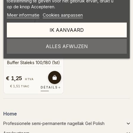
toestemming te geven voor het gebruik ervan, drukt u
op de knop Accepteren.
Meer informatie
Cookies aanpassen
IK AANVAARD
ALLES AFWIJZEN
Buffer Staleks 100/180 (1st)
€ 1,25
HTVA
€ 1,51
TVAC
DÉTAILS
→
Home
Professionele semi-permanente nagellak Gel Polish