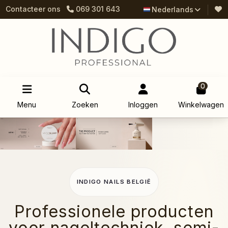
Contacteer ons
069 301 643
Nederlands
0
Menu
Zoeken
Inloggen
Winkelwagen
INDIGO NAILS BELGIË
Professionele producten
voor nageltechniek, semi-