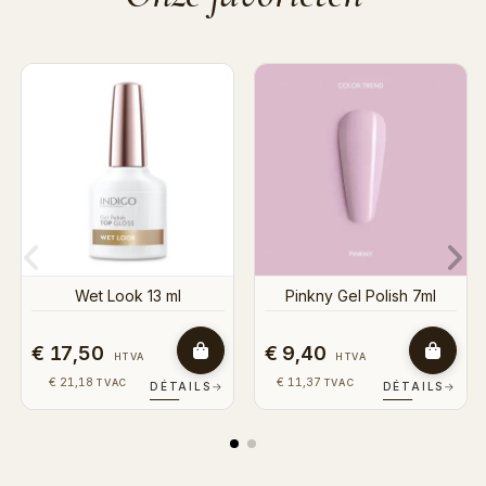
Wet Look 13 ml
Pinkny Gel Polish 7ml
€ 17,50
€ 9,40
HTVA
HTVA
€ 21,18
€ 11,37
TVAC
TVAC
DÉTAILS
→
DÉTAILS
→