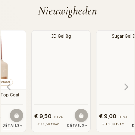
Nieuwigheden
NIEUW
NIEUW
Binnenkort op voorraad
Binnenkort op voorraad
3D Gel 8g
Sugar Gel 8ml
€ 9,50
€ 9,00
HTVA
HTVA
€ 11,50
€ 10,89
TVAC
TVAC
DÉTAILS
→
DÉTAILS
→