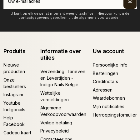
U kunt op elk gewenst moment weer uitschrijven. Hiervoor kunt u de
contactgegevens gebruiken uit de algemene voorwaarden.
Produits
Informatie over
Uw account
utiles
Nieuwe
Persoonlijke Info
producten
Verzending, Tarieven
Bestellingen
en Levertijden -
Onze
Creditnota's
Indigo Nails België
bestsellers
Adressen
Wettelijke
Instagram
Waardebonnen
vermeldingen
Youtube
Mijn notificaties
Algemene
Indigonails
Verkoopvoorwaarden
Herroepingsformulier
Help
Veilige betaling
Facebook
Privacybeleid
Cadeau kaart
Contacteer ons