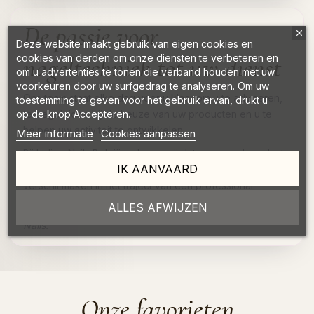
De passie voor
Deze website maakt gebruik van eigen cookies en
nageltechniek tot uw dienst
cookies van derden om onze diensten te verbeteren en
om u advertenties te tonen die verband houden met uw
voorkeuren door uw surfgedrag te analyseren. Om uw
Ons team staat elke dag voor u klaar om u te adviseren,
toestemming te geven voor het gebruik ervan, drukt u
te begeleiden bij de keuze van uw producten en u te
op de knop Accepteren.
helpen uw activiteit te ontwikkelen.
Meer informatie
Cookies aanpassen
Bij Indigo Nails België geloven wij dat een goed product,
IK AANVAARD
een goede opleiding en een goede begeleiding het
verschil maken in het traject van een professional.
ALLES AFWIJZEN
Bedankt dat u deel uitmaakt van de wereld van Indigo
Nails.
Onze favorieten