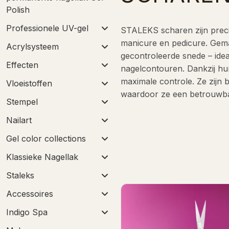
Polish
Professionele UV-gel
STALEKS scharen zijn preci
manicure en pedicure. Gema
Acrylsysteem
gecontroleerde snede – idea
Effecten
nagelcontouren. Dankzij hu
maximale controle. Ze zijn b
Vloeistoffen
waardoor ze een betrouwbar
Stempel
Nailart
Gel color collections
Klassieke Nagellak
Staleks
Accessoires
Indigo Spa