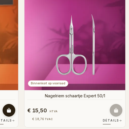
Binnenkort op voorraad
Nagelriem schaartje Expert 50/1
€ 15,50
HTVA
€ 18,76
TVAC
ÉTAILS
→
DÉTAILS
→