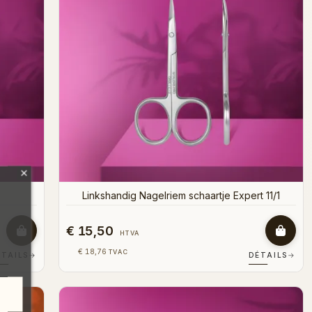
Linkshandig Nagelriem schaartje Expert 11/1
€ 15,50
HTVA
€ 18,76
TVAC
ÉTAILS
→
DÉTAILS
→