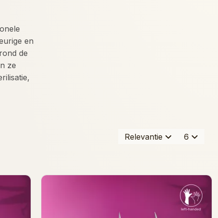
ionele
eurige en
 rond de
en ze
ilisatie,
Relevantie
6