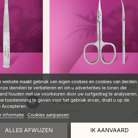
 website maakt gebruik van eigen cookies en cookies van derden
pert 90/1
Nagelriem schaartje Expert 50/2
nze diensten te verbeteren en om u advertenties te tonen die
and houden met uw voorkeuren door uw surfgedrag te analyseren.
w toestemming te geven voor het gebruik ervan, drukt u op de
€ 15,50
HTVA
 Accepteren.
€ 18,76
TVAC
DÉTAILS
→
D
 informatie
Cookies aanpassen
ALLES AFWIJZEN
IK AANVAARD