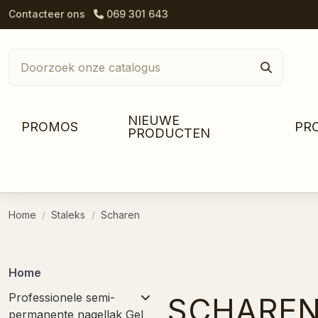
Contacteer ons
069 301 643
NIEUWE
PROMOS
PR
PRODUCTEN
Home
Staleks
Scharen
Home
Professionele semi-
SCHARE
permanente nagellak Gel