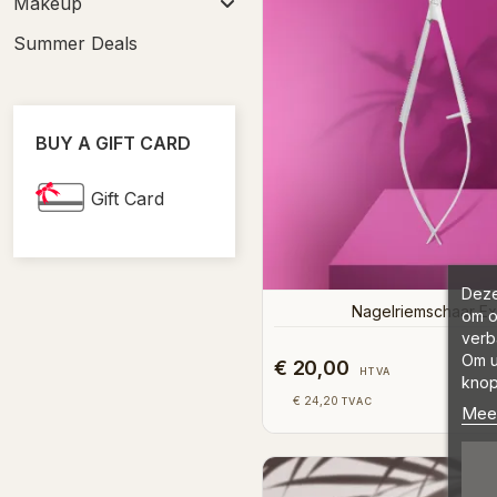
Makeup
Summer Deals
BUY A GIFT CARD
Gift Card
Deze
Nagelriemschaar Ex
om o
verb
Om u
€ 20,00
HTVA
knop
€ 24,20
TVAC
Meer