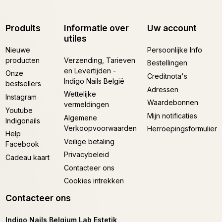
Produits
Informatie over
Uw account
utiles
Nieuwe
Persoonlijke Info
producten
Verzending, Tarieven
Bestellingen
en Levertijden -
Onze
Creditnota's
Indigo Nails België
bestsellers
Adressen
Wettelijke
Instagram
Waardebonnen
vermeldingen
Youtube
Mijn notificaties
Algemene
Indigonails
Verkoopvoorwaarden
Herroepingsformulier
Help
Veilige betaling
Facebook
Privacybeleid
Cadeau kaart
Contacteer ons
Cookies intrekken
Contacteer ons
Indigo Nails Belgium Lab Estetik