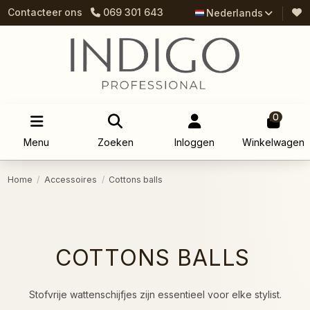
Contacteer ons
069 301 643
Nederlands
0
Menu
Zoeken
Inloggen
Winkelwagen
Home
Accessoires
Cottons balls
COTTONS BALLS
Stofvrije wattenschijfjes zijn essentieel voor elke stylist.