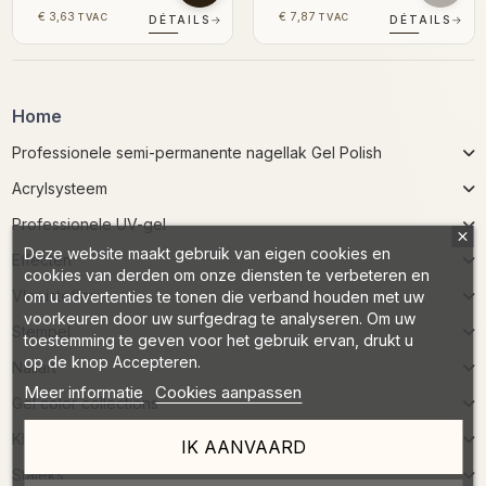
€ 3,63
€ 7,87
TVAC
TVAC
DÉTAILS
→
DÉTAILS
→
Home
Professionele semi-permanente nagellak Gel Polish
Acrylsysteem
Professionele UV-gel
Deze website maakt gebruik van eigen cookies en
Effecten
cookies van derden om onze diensten te verbeteren en
Vloeistoffen
om u advertenties te tonen die verband houden met uw
voorkeuren door uw surfgedrag te analyseren. Om uw
Stempel
toestemming te geven voor het gebruik ervan, drukt u
op de knop Accepteren.
Nailart
Meer informatie
Cookies aanpassen
Gel color collections
Klassieke Nagellak
IK AANVAARD
Staleks