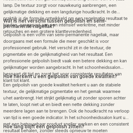
lamp. De textuur zorgt voor nauwkeurig aanbrengen, een
gelijkmatige dekking en een langdurige houdkracht. In de
praktijk is de formule ontwikkeld om een regelmatig resultaat te
Wat is het verschil tussen gelpolish en semi-
bieden, aangepast aan een intensief werkritme, met minder
permanente nagellak?
retouches en een grotere klanttevredenheid.
Gelpolish is een vorm van semi-permanente nagellak, maar
doorgaans met een formule die meer geschikt is voor
professioneel gebruik. Het verschil zit in de textuur, de
pigmentatie en de gelijkmatigheid van het resultaat. Een
professionele gelpolish biedt vaak een betere dekking en kan
gelijkmatiger worden aangebracht. In het schoonheidssalon
bespaart dit tijd en zorgt het voor consistente resultaten van
Hoe herkent u een gelpolish van goede kwaliteit?
klant tot klant.
Een gelpolish van goede kwaliteit herkent u aan de stabiele
textuur, de gelijkmatige pigmentatie en het gemak waarmee
u het aanbrengt. Het strijkt gelijkmatig uit zonder sporen achter
te laten, loopt niet uit en biedt een nette dekking zonder
meerdere lagen aan te brengen. Ook de houdkracht na verloop
van tijd is een goede indicator. In het schoonheidssalon kunt u
met een betrouwbaar product sneller werken en een consistent
Hoe lang blijft een gelpolish zitten?
resultaat behalen, zonder steeds opnieuw te moeten