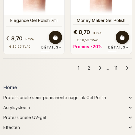
Elegance Gel Polish 7ml
Money Maker Gel Polish
€ 8,70
HTVA
€ 8,70
HTVA
€ 10,53
TVAC
Promos -20%
€ 10,53
TVAC
DÉTAILS
→
DÉTAILS
→
1
2
3
…
11
Home
Professionele semi-permanente nagellak Gel Polish
Acrylsysteem
Professionele UV-gel
Effecten