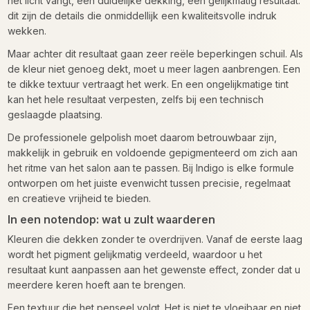
het licht vangt, een duidelijke dekking, een gelijkmatig resultaat:
dit zijn de details die onmiddellijk een kwaliteitsvolle indruk
wekken.
Maar achter dit resultaat gaan zeer reële beperkingen schuil. Als
de kleur niet genoeg dekt, moet u meer lagen aanbrengen. Een
te dikke textuur vertraagt het werk. En een ongelijkmatige tint
kan het hele resultaat verpesten, zelfs bij een technisch
geslaagde plaatsing.
De professionele gelpolish moet daarom betrouwbaar zijn,
makkelijk in gebruik en voldoende gepigmenteerd om zich aan
het ritme van het salon aan te passen. Bij Indigo is elke formule
ontworpen om het juiste evenwicht tussen precisie, regelmaat
en creatieve vrijheid te bieden.
In een notendop: wat u zult waarderen
Kleuren die dekken zonder te overdrijven. Vanaf de eerste laag
wordt het pigment gelijkmatig verdeeld, waardoor u het
resultaat kunt aanpassen aan het gewenste effect, zonder dat u
meerdere keren hoeft aan te brengen.
Een textuur die het penseel volgt. Het is niet te vloeibaar en niet