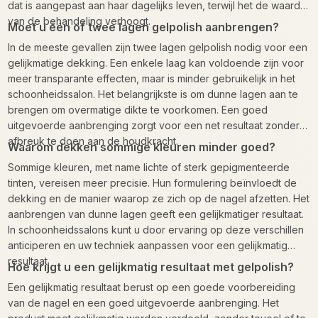
dat is aangepast aan haar dagelijks leven, terwijl het de waarde
van de behandeling verhoogt.
Moet u één of twee lagen gelpolish aanbrengen?
In de meeste gevallen zijn twee lagen gelpolish nodig voor een
gelijkmatige dekking. Een enkele laag kan voldoende zijn voor
meer transparante effecten, maar is minder gebruikelijk in het
schoonheidssalon. Het belangrijkste is om dunne lagen aan te
brengen om overmatige dikte te voorkomen. Een goed
uitgevoerde aanbrenging zorgt voor een net resultaat zonder
afbreuk te doen aan de houdkracht.
Waarom dekken sommige kleuren minder goed?
Sommige kleuren, met name lichte of sterk gepigmenteerde
tinten, vereisen meer precisie. Hun formulering beïnvloedt de
dekking en de manier waarop ze zich op de nagel afzetten. Het
aanbrengen van dunne lagen geeft een gelijkmatiger resultaat.
In schoonheidssalons kunt u door ervaring op deze verschillen
anticiperen en uw techniek aanpassen voor een gelijkmatig
resultaat.
Hoe krijgt u een gelijkmatig resultaat met gelpolish?
Een gelijkmatig resultaat berust op een goede voorbereiding
van de nagel en een goed uitgevoerde aanbrenging. Het