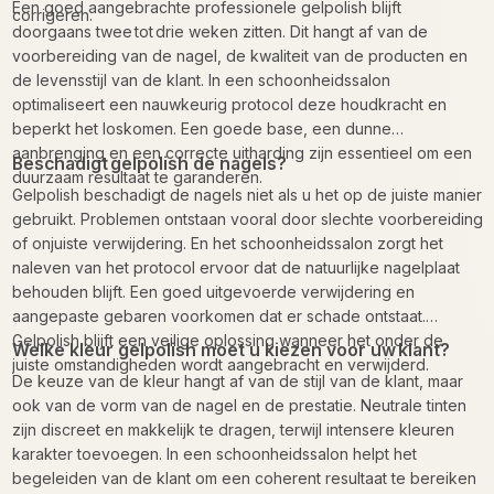
Een goed aangebrachte professionele gelpolish blijft
corrigeren.
doorgaans twee tot drie weken zitten. Dit hangt af van de
voorbereiding van de nagel, de kwaliteit van de producten en
de levensstijl van de klant. In een schoonheidssalon
optimaliseert een nauwkeurig protocol deze houdkracht en
beperkt het loskomen. Een goede base, een dunne
aanbrenging en een correcte uitharding zijn essentieel om een
Beschadigt gelpolish de nagels?
duurzaam resultaat te garanderen.
Gelpolish beschadigt de nagels niet als u het op de juiste manier
gebruikt. Problemen ontstaan vooral door slechte voorbereiding
of onjuiste verwijdering. En het schoonheidssalon zorgt het
naleven van het protocol ervoor dat de natuurlijke nagelplaat
behouden blijft. Een goed uitgevoerde verwijdering en
aangepaste gebaren voorkomen dat er schade ontstaat.
Gelpolish blijft een veilige oplossing wanneer het onder de
Welke kleur gelpolish moet u kiezen voor uw klant?
juiste omstandigheden wordt aangebracht en verwijderd.
De keuze van de kleur hangt af van de stijl van de klant, maar
ook van de vorm van de nagel en de prestatie. Neutrale tinten
zijn discreet en makkelijk te dragen, terwijl intensere kleuren
karakter toevoegen. In een schoonheidssalon helpt het
begeleiden van de klant om een coherent resultaat te bereiken