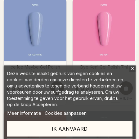
Ice Ice Maybe Gel Polish
Bye Ken! Gel Polish 7ml
7ml
Deze website maakt gebruik van eigen cookies en
cookies van derden om onze diensten te verbeteren en
om u advertenties te tonen die verband houden met uw
€ 9,40
€ 9,40
HTVA
HTVA
voorkeuren door uw surfgedrag te analyseren. Om uw
toestemming te geven voor het gebruik ervan, drukt u
€ 11,37
€ 11,37
TVAC
TVAC
DÉTAILS
→
DÉTAILS
→
op de knop Accepteren.
Meer informatie
Cookies aanpassen
IK AANVAARD