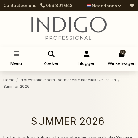
Contacteer ons
069 301 643
Nederlands
0
Menu
Zoeken
Inloggen
Winkelwagen
Home
Professionele semi-permanente nagellak Gel Polish
Summer 2026
SUMMER 2026
Laat je handen stralen met onze gloednieuwe collectie Summer