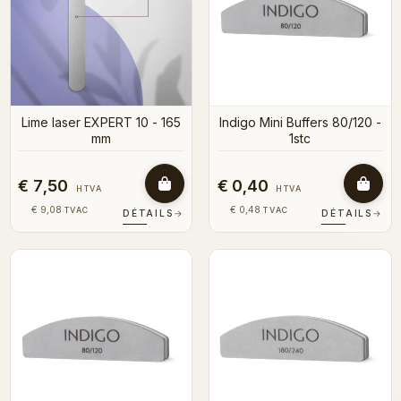
Lime laser EXPERT 10 - 165
Indigo Mini Buffers 80/120 -
mm
1stc
€ 7,50
€ 0,40
HTVA
HTVA
€ 9,08
€ 0,48
TVAC
TVAC
DÉTAILS
→
DÉTAILS
→