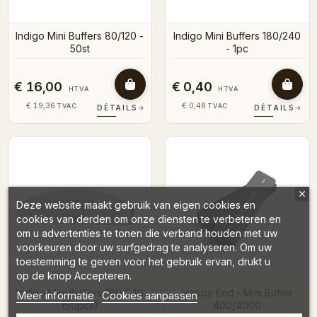
Indigo Mini Buffers 80/120 -
Indigo Mini Buffers 180/240
50st
- 1pc
€ 16,00
€ 0,40
HTVA
HTVA
€ 19,36
€ 0,48
TVAC
TVAC
DÉTAILS
→
DÉTAILS
→
Deze website maakt gebruik van eigen cookies en
cookies van derden om onze diensten te verbeteren en
om u advertenties te tonen die verband houden met uw
voorkeuren door uw surfgedrag te analyseren. Om uw
toestemming te geven voor het gebruik ervan, drukt u
op de knop Accepteren.
Indigo Mini Buffers 180/240
Happy End - Mini Buffer
Meer informatie
Cookies aanpassen
(50pcs)
400/4000