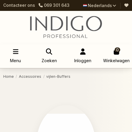
Contacteer ons
069 301 643
Nederlands
0
Menu
Zoeken
Inloggen
Winkelwagen
Home
Accessoires
vijlen-Buffers