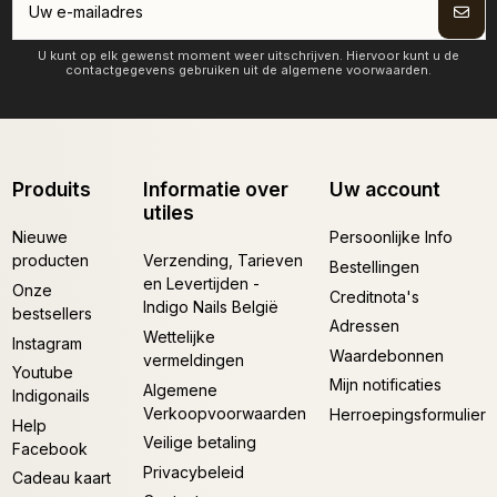
U kunt op elk gewenst moment weer uitschrijven. Hiervoor kunt u de
contactgegevens gebruiken uit de algemene voorwaarden.
Produits
Informatie over
Uw account
utiles
Nieuwe
Persoonlijke Info
producten
Verzending, Tarieven
Bestellingen
en Levertijden -
Onze
Creditnota's
Indigo Nails België
bestsellers
Adressen
Wettelijke
Instagram
Waardebonnen
vermeldingen
Youtube
Mijn notificaties
Algemene
Indigonails
Verkoopvoorwaarden
Herroepingsformulier
Help
Veilige betaling
Facebook
Privacybeleid
Cadeau kaart