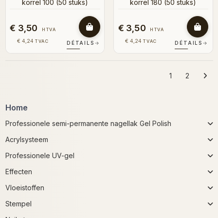
korrel 100 (50 stuks)
korrel 180 (50 stuks)
€ 3,50
€ 3,50
HTVA
HTVA
€ 4,24
€ 4,24
TVAC
TVAC
DÉTAILS
→
DÉTAILS
→
1
2
Home
Professionele semi-permanente nagellak Gel Polish
Acrylsysteem
Professionele UV-gel
Effecten
Vloeistoffen
Stempel