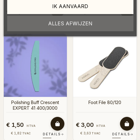
IK AANVAARD
€ 16,00
€ 1,50
HTVA
HTVA
€ 19,36
€ 1,82
TVAC
TVAC
DÉTAILS
→
DÉTAILS
→
ALLES AFWIJZEN
Polishing Buff Crescent
Foot File 80/120
EXPERT 41 400/3000
€ 1,50
€ 3,00
HTVA
HTVA
€ 1,82
€ 3,63
TVAC
TVAC
DÉTAILS
→
DÉTAILS
→