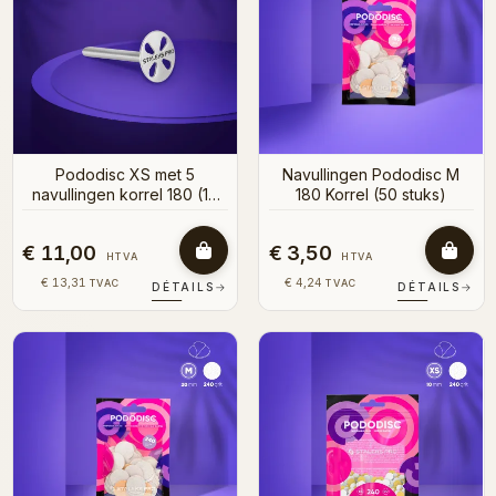
Pododisc XS met 5
Navullingen Pododisc M
navullingen korrel 180 (10
180 Korrel (50 stuks)
mm)
€ 11,00
€ 3,50
HTVA
HTVA
€ 13,31
€ 4,24
TVAC
TVAC
DÉTAILS
→
DÉTAILS
→