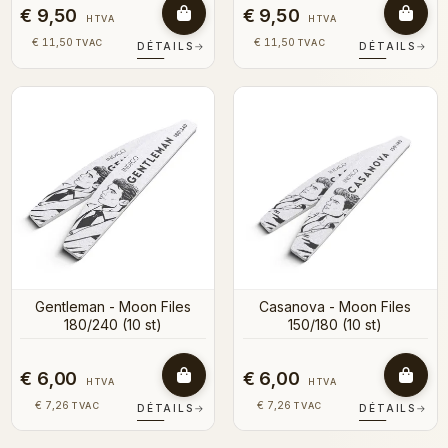
€ 9,50
€ 9,50
HTVA
HTVA
€ 11,50
€ 11,50
TVAC
TVAC
DÉTAILS
→
DÉTAILS
→
Gentleman - Moon Files
Casanova - Moon Files
180/240 (10 st)
150/180 (10 st)
€ 6,00
€ 6,00
HTVA
HTVA
€ 7,26
€ 7,26
TVAC
TVAC
DÉTAILS
→
DÉTAILS
→