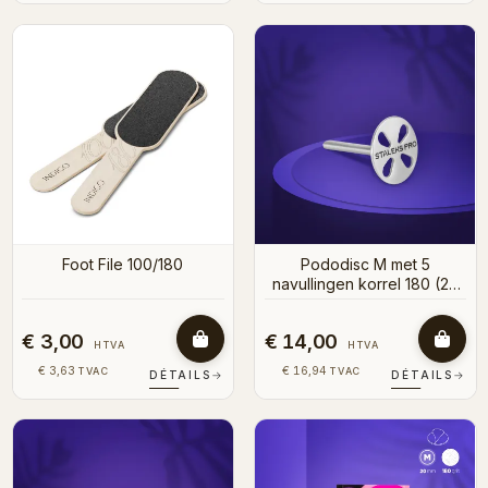
Foot File 100/180
Pododisc M met 5
navullingen korrel 180 (20
mm)
€ 3,00
€ 14,00
HTVA
HTVA
€ 3,63
€ 16,94
TVAC
TVAC
DÉTAILS
→
DÉTAILS
→