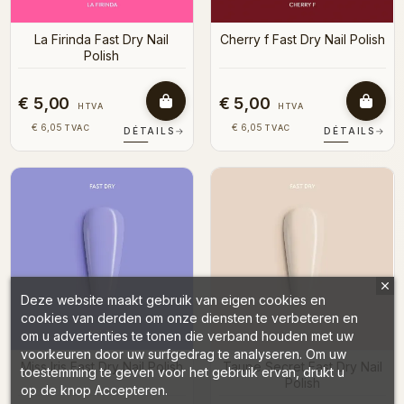
La Firinda Fast Dry Nail
Cherry f Fast Dry Nail Polish
Polish
€ 5,00
€ 5,00
HTVA
HTVA
€ 6,05
€ 6,05
TVAC
TVAC
DÉTAILS
→
DÉTAILS
→
Deze website maakt gebruik van eigen cookies en
cookies van derden om onze diensten te verbeteren en
om u advertenties te tonen die verband houden met uw
voorkeuren door uw surfgedrag te analyseren. Om uw
Miss Iris Fast Dry Nail Polish
Taupe Secret Fast Dry Nail
toestemming te geven voor het gebruik ervan, drukt u
Polish
op de knop Accepteren.