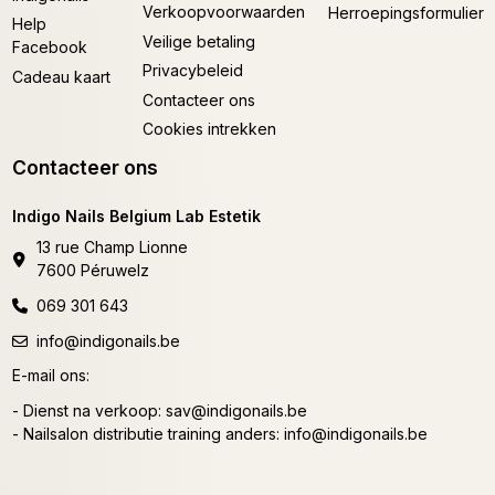
Verkoopvoorwaarden
Herroepingsformulier
Help
Veilige betaling
Facebook
Privacybeleid
Cadeau kaart
Contacteer ons
Cookies intrekken
Contacteer ons
Indigo Nails Belgium Lab Estetik
13 rue Champ Lionne
7600 Péruwelz
069 301 643
info@indigonails.be
E-mail ons:
- Dienst na verkoop:
sav@indigonails.be
- Nailsalon distributie training anders:
info@indigonails.be