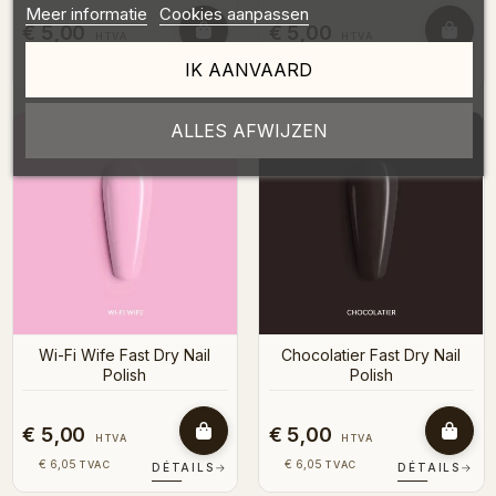
Meer informatie
Cookies aanpassen
€ 5,00
€ 5,00
HTVA
HTVA
€ 6,05
€ 6,05
TVAC
TVAC
IK AANVAARD
DÉTAILS
→
DÉTAILS
→
ALLES AFWIJZEN
Wi-Fi Wife Fast Dry Nail
Chocolatier Fast Dry Nail
Polish
Polish
€ 5,00
€ 5,00
HTVA
HTVA
€ 6,05
€ 6,05
TVAC
TVAC
DÉTAILS
→
DÉTAILS
→