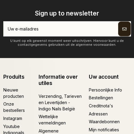
Sign up to newsletter
U kunt op elk gewenst moment weer uitschrijven. Hiervoor kunt u de
contactgegevens gebruiken uit de algemene voorwaarden.
Produits
Informatie over
Uw account
utiles
Nieuwe
Persoonlijke Info
producten
Verzending, Tarieven
Bestellingen
en Levertijden -
Onze
Creditnota's
Indigo Nails België
bestsellers
Adressen
Wettelijke
Instagram
Waardebonnen
vermeldingen
Youtube
Mijn notificaties
Algemene
Indigonails