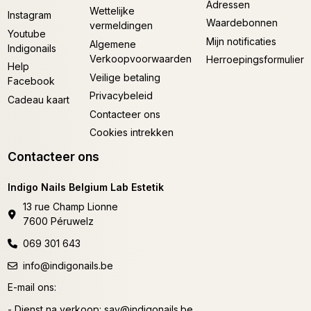
Adressen
Wettelijke
Instagram
Waardebonnen
vermeldingen
Youtube
Mijn notificaties
Algemene
Indigonails
Verkoopvoorwaarden
Herroepingsformulier
Help
Veilige betaling
Facebook
Privacybeleid
Cadeau kaart
Contacteer ons
Cookies intrekken
Contacteer ons
Indigo Nails Belgium Lab Estetik
13 rue Champ Lionne
7600 Péruwelz
069 301 643
info@indigonails.be
E-mail ons:
- Dienst na verkoop:
sav@indigonails.be