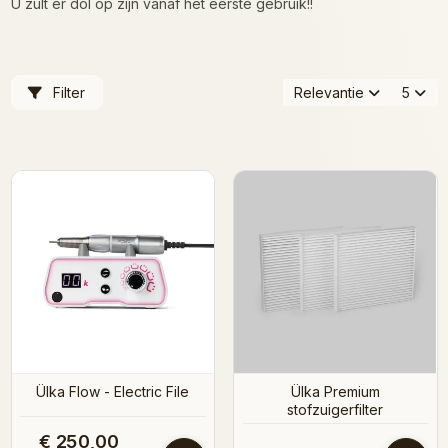
U zult er dol op zijn vanaf het eerste gebruik!!
Filter
Relevantie
5
Ülka Flow - Electric File
Ülka Premium
stofzuigerfilter
€ 250,00