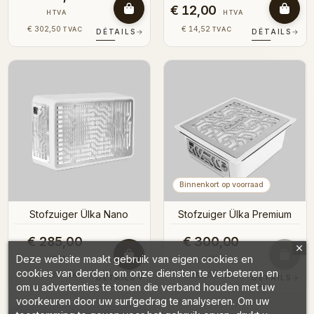
€ 12,00
HTVA
HTVA
€ 302,50
€ 14,52
TVAC
TVAC
DÉTAILS
→
DÉTAILS
→
Binnenkort op voorraad
Stofzuiger Ülka Nano
Stofzuiger Ülka Premium
€ 285,00
€ 300,00
Deze website maakt gebruik van eigen cookies en
HTVA
HTVA
cookies van derden om onze diensten te verbeteren en
€ 344,85
€ 363,00
TVAC
TVAC
DÉTAILS
→
DÉTAILS
→
om u advertenties te tonen die verband houden met uw
voorkeuren door uw surfgedrag te analyseren. Om uw