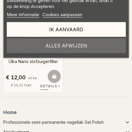
toestemming te geven voor het gebruik ervan, drukt u
op de knop Accepteren.
Meer informatie
Cookies aanpassen
IK AANVAARD
ALLES AFWIJZEN
Binnenkort op voorraad
Ülka Nano stofzuigerfilter
€ 12,00
HTVA
€ 14,52
TVAC
DÉTAILS
→
Home
Professionele semi-permanente nagellak Gel Polish
Acrylsysteem