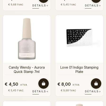
€ 9,68
€ 5,45
TVAC
TVAC
DÉTAILS
→
DÉTAILS
→
Candy Wendy - Aurora
Love 01 Indigo Stamping
Quick Stamp 7ml
Plate
€ 4,50
€ 8,00
HTVA
HTVA
€ 5,45
€ 9,68
TVAC
TVAC
DÉTAILS
→
DÉTAILS
→