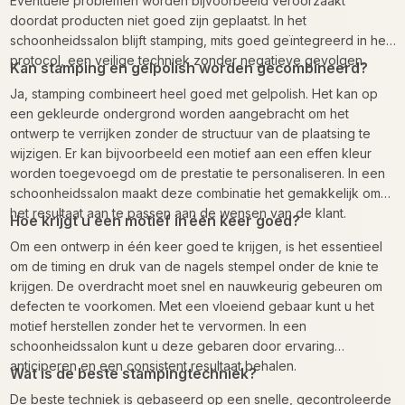
Eventuele problemen worden bijvoorbeeld veroorzaakt
doordat producten niet goed zijn geplaatst. In het
schoonheidssalon blijft stamping, mits goed geïntegreerd in het
protocol, een veilige techniek zonder negatieve gevolgen.
Kan stamping en gelpolish worden gecombineerd?
Ja, stamping combineert heel goed met gelpolish. Het kan op
een gekleurde ondergrond worden aangebracht om het
ontwerp te verrijken zonder de structuur van de plaatsing te
wijzigen. Er kan bijvoorbeeld een motief aan een effen kleur
worden toegevoegd om de prestatie te personaliseren. In een
schoonheidssalon maakt deze combinatie het gemakkelijk om
het resultaat aan te passen aan de wensen van de klant.
Hoe krijgt u een motief in één keer goed?
Om een ontwerp in één keer goed te krijgen, is het essentieel
om de timing en druk van de nagels stempel onder de knie te
krijgen. De overdracht moet snel en nauwkeurig gebeuren om
defecten te voorkomen. Met een vloeiend gebaar kunt u het
motief herstellen zonder het te vervormen. In een
schoonheidssalon kunt u deze gebaren door ervaring
anticiperen en een consistent resultaat behalen.
Wat is de beste stampingtechniek?
De beste techniek is gebaseerd op een snelle, gecontroleerde