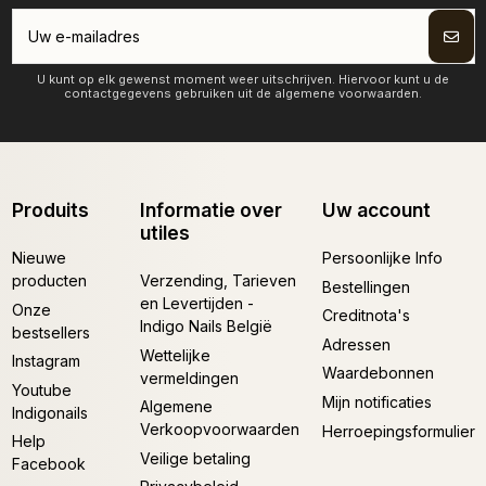
U kunt op elk gewenst moment weer uitschrijven. Hiervoor kunt u de
contactgegevens gebruiken uit de algemene voorwaarden.
Produits
Informatie over
Uw account
utiles
Nieuwe
Persoonlijke Info
producten
Verzending, Tarieven
Bestellingen
en Levertijden -
Onze
Creditnota's
Indigo Nails België
bestsellers
Adressen
Wettelijke
Instagram
Waardebonnen
vermeldingen
Youtube
Mijn notificaties
Algemene
Indigonails
Verkoopvoorwaarden
Herroepingsformulier
Help
Veilige betaling
Facebook