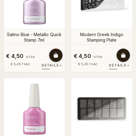
Satino Blue - Metallic Quick
Modern Greek Indigo
Stamp 7ml
Stamping Plate
€ 4,50
€ 4,50
HTVA
HTVA
€ 5,45
€ 5,45
TVAC
TVAC
DÉTAILS
→
DÉTAILS
→