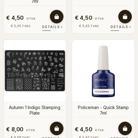
7ml
€ 4,50
€ 4,50
HTVA
HTVA
€ 5,45
€ 5,45
TVAC
TVAC
DÉTAILS
→
DÉTAILS
→
Autumn 1 Indigo Stamping
Policeman - Quick Stamp
Plate
7ml
€ 8,00
€ 4,50
HTVA
HTVA
€ 9,68
€ 5,45
TVAC
TVAC