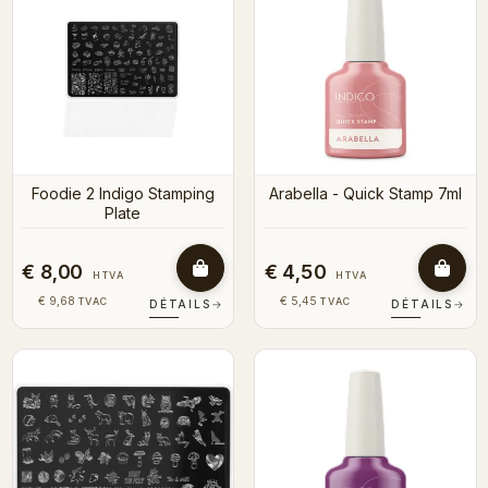
Foodie 2 Indigo Stamping
Arabella - Quick Stamp 7ml
Plate
€ 8,00
€ 4,50
HTVA
HTVA
€ 9,68
€ 5,45
TVAC
TVAC
DÉTAILS
→
DÉTAILS
→