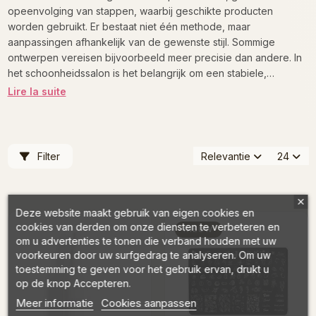
opeenvolging van stappen, waarbij geschikte producten
worden gebruikt. Er bestaat niet één methode, maar
aanpassingen afhankelijk van de gewenste stijl. Sommige
ontwerpen vereisen bijvoorbeeld meer precisie dan andere. In
het schoonheidssalon is het belangrijk om een stabiele,
reproduceerbare techniek te vinden om een consistent
Lire la suite
resultaat te garanderen.
Filter
Relevantie
24
Deze website maakt gebruik van eigen cookies en
cookies van derden om onze diensten te verbeteren en
NIEUW
om u advertenties te tonen die verband houden met uw
voorkeuren door uw surfgedrag te analyseren. Om uw
toestemming te geven voor het gebruik ervan, drukt u
op de knop Accepteren.
Meer informatie
Cookies aanpassen