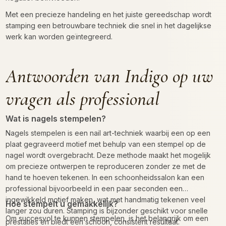
Met een precieze handeling en het juiste gereedschap wordt
stamping een betrouwbare techniek die snel in het dagelijkse
werk kan worden geïntegreerd.
Antwoorden van Indigo op uw
vragen als professional
Wat is nagels stempelen?
Nagels stempelen is een nail art-techniek waarbij een op een
plaat gegraveerd motief met behulp van een stempel op de
nagel wordt overgebracht. Deze methode maakt het mogelijk
om precieze ontwerpen te reproduceren zonder ze met de
hand te hoeven tekenen. In een schoonheidssalon kan een
professional bijvoorbeeld in een paar seconden een
ingewikkeld motief maken, wat met handmatig tekenen veel
Hoe stempelt u gemakkelijk?
langer zou duren. Stamping is bijzonder geschikt voor snelle
Om succesvol te kunnen stempelen, is het belangrijk om een
prestaties en biedt een schoon, consistent resultaat.