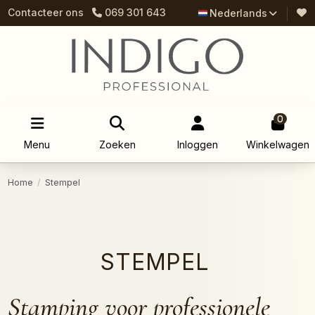
Contacteer ons
069 301 643
Nederlands
0
Menu
Zoeken
Inloggen
Winkelwagen
Home
Stempel
STEMPEL
Stamping voor professionele