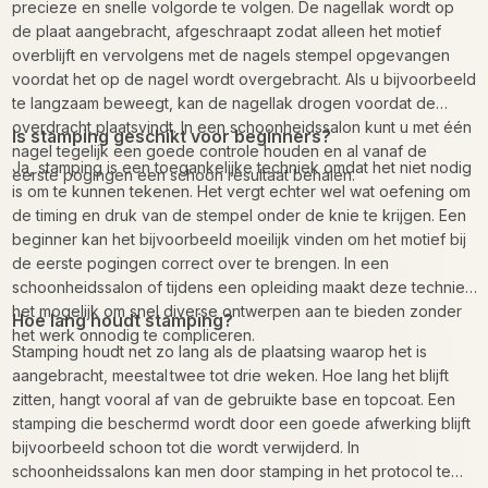
precieze en snelle volgorde te volgen. De nagellak wordt op
de plaat aangebracht, afgeschraapt zodat alleen het motief
overblijft en vervolgens met de nagels stempel opgevangen
voordat het op de nagel wordt overgebracht. Als u bijvoorbeeld
te langzaam beweegt, kan de nagellak drogen voordat de
overdracht plaatsvindt. In een schoonheidssalon kunt u met één
Is stamping geschikt voor beginners?
nagel tegelijk een goede controle houden en al vanaf de
Ja, stamping is een toegankelijke techniek omdat het niet nodig
eerste pogingen een schoon resultaat behalen.
is om te kunnen tekenen. Het vergt echter wel wat oefening om
de timing en druk van de stempel onder de knie te krijgen. Een
beginner kan het bijvoorbeeld moeilijk vinden om het motief bij
de eerste pogingen correct over te brengen. In een
schoonheidssalon of tijdens een opleiding maakt deze techniek
het mogelijk om snel diverse ontwerpen aan te bieden zonder
Hoe lang houdt stamping?
het werk onnodig te compliceren.
Stamping houdt net zo lang als de plaatsing waarop het is
aangebracht, meestal twee tot drie weken. Hoe lang het blijft
zitten, hangt vooral af van de gebruikte base en topcoat. Een
stamping die beschermd wordt door een goede afwerking blijft
bijvoorbeeld schoon tot die wordt verwijderd. In
schoonheidssalons kan men door stamping in het protocol te