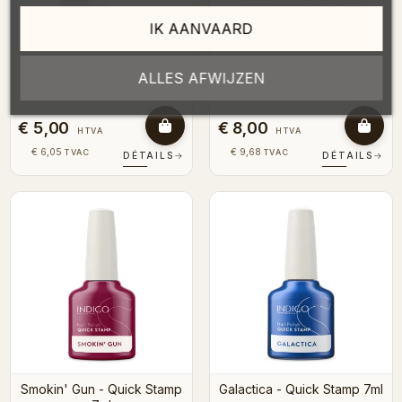
IK AANVAARD
Cleaner N°1 voor
Summer 1 - Stamping Plate
ALLES AFWIJZEN
Stempelplaten - 50ml
€ 5,00
€ 8,00
HTVA
HTVA
€ 6,05
€ 9,68
TVAC
TVAC
DÉTAILS
→
DÉTAILS
→
Smokin' Gun - Quick Stamp
Galactica - Quick Stamp 7ml