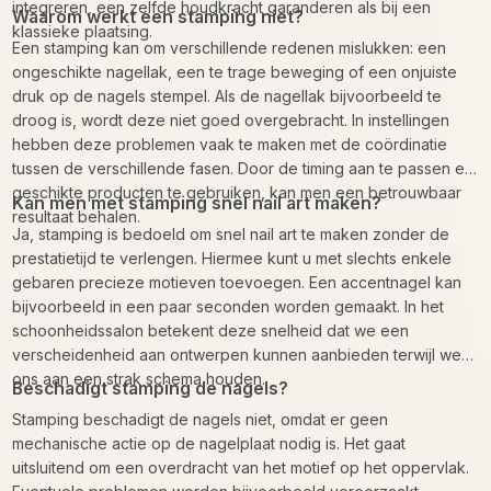
integreren, een zelfde houdkracht garanderen als bij een
Waarom werkt een stamping niet?
klassieke plaatsing.
Een stamping kan om verschillende redenen mislukken: een
ongeschikte nagellak, een te trage beweging of een onjuiste
druk op de nagels stempel. Als de nagellak bijvoorbeeld te
droog is, wordt deze niet goed overgebracht. In instellingen
hebben deze problemen vaak te maken met de coördinatie
tussen de verschillende fasen. Door de timing aan te passen en
geschikte producten te gebruiken, kan men een betrouwbaar
Kan men met stamping snel nail art maken?
resultaat behalen.
Ja, stamping is bedoeld om snel nail art te maken zonder de
prestatietijd te verlengen. Hiermee kunt u met slechts enkele
gebaren precieze motieven toevoegen. Een accentnagel kan
bijvoorbeeld in een paar seconden worden gemaakt. In het
schoonheidssalon betekent deze snelheid dat we een
verscheidenheid aan ontwerpen kunnen aanbieden terwijl we
ons aan een strak schema houden.
Beschadigt stamping de nagels?
Stamping beschadigt de nagels niet, omdat er geen
mechanische actie op de nagelplaat nodig is. Het gaat
uitsluitend om een overdracht van het motief op het oppervlak.