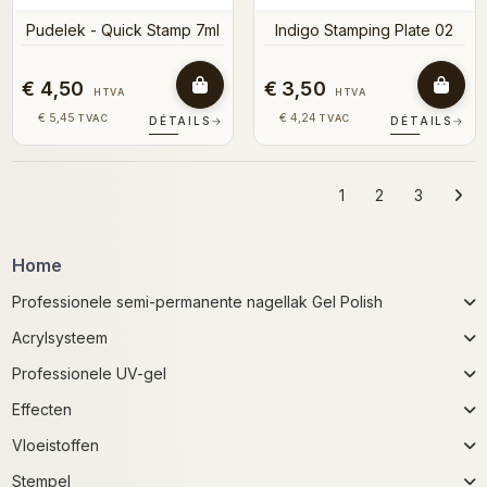
Pudelek - Quick Stamp 7ml
Indigo Stamping Plate 02
€ 4,50
€ 3,50
HTVA
HTVA
€ 5,45
€ 4,24
TVAC
TVAC
DÉTAILS
→
DÉTAILS
→
1
2
3
Home
Professionele semi-permanente nagellak Gel Polish
Acrylsysteem
Professionele UV-gel
Effecten
Vloeistoffen
Stempel