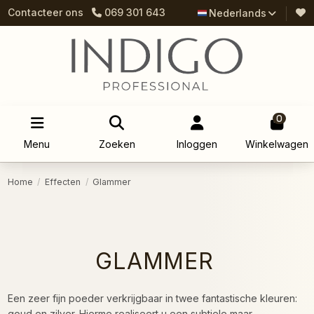
Contacteer ons
069 301 643
Nederlands
0
Menu
Zoeken
Inloggen
Winkelwagen
Home
Effecten
Glammer
GLAMMER
Een zeer fijn poeder verkrijgbaar in twee fantastische kleuren:
goud en zilver. Hierme realiseert u een subtiele maar