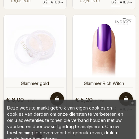
€ 9,68
€ 7,26
TVAC
TVAC
DÉTAILS
→
DÉTAILS
→
Glammer gold
Glammer Rich Witch
€ 6,00
€ 5,20
HTVA
HTVA
Deze website maakt gebruik van eigen cookies en
€ 7,26
€ 6,29
TVAC
TVAC
DÉTAILS
→
DÉTAILS
→
cookies van derden om onze diensten te verbeteren en
om u advertenties te tonen die verband houden met uw
voorkeuren door uw surfgedrag te analyseren. Om uw
toestemming te geven voor het gebruik ervan, drukt u
op de knop Accepteren.