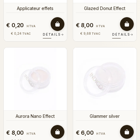
Applicateur effets
Glazed Donut Effect
€ 0,20
€ 8,00
HTVA
HTVA
€ 0,24
€ 9,68
TVAC
TVAC
DÉTAILS
→
DÉTAILS
→
Aurora Nano Effect
Glammer silver
€ 8,00
€ 6,00
HTVA
HTVA