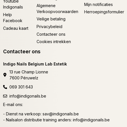
Youtube
Mijn notificaties
Algemene
Indigonails
Verkoopvoorwaarden
Herroepingsformulier
Help
Veilige betaling
Facebook
Privacybeleid
Cadeau kaart
Contacteer ons
Cookies intrekken
Contacteer ons
Indigo Nails Belgium Lab Estetik
13 rue Champ Lionne
7600 Péruwelz
069 301 643
info@indigonails.be
E-mail ons:
- Dienst na verkoop:
sav@indigonails.be
- Nailsalon distributie training anders:
info@indigonails.be