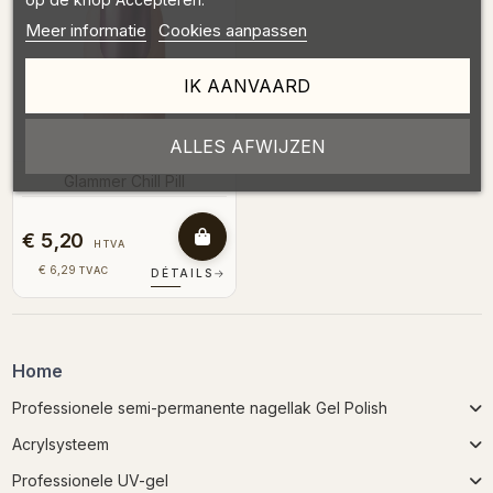
Meer informatie
Cookies aanpassen
IK AANVAARD
ALLES AFWIJZEN
Glammer Chill Pill
€ 5,20
HTVA
€ 6,29
TVAC
DÉTAILS
→
Home
Professionele semi-permanente nagellak Gel Polish
Acrylsysteem
Professionele UV-gel