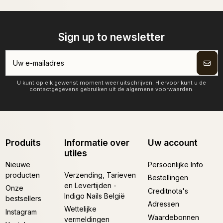
Sign up to newsletter
U kunt op elk gewenst moment weer uitschrijven. Hiervoor kunt u de
contactgegevens gebruiken uit de algemene voorwaarden.
Produits
Informatie over
Uw account
utiles
Nieuwe
Persoonlijke Info
producten
Verzending, Tarieven
Bestellingen
en Levertijden -
Onze
Creditnota's
Indigo Nails België
bestsellers
Adressen
Wettelijke
Instagram
Waardebonnen
vermeldingen